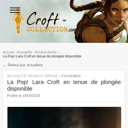
Ouvrir
le
menu
Figurines Lara Croft et collectio
Accueil
Actualités
Produit dérivé
La Pop! Lara Croft en tenue de plongée disponible
← Retour aux actualités
ACTUALITÉ PRODUIT DÉRIVÉ •
FIGURINES
La Pop! Lara Croft en tenue de plongée
disponible
Postée le 16/05/2026