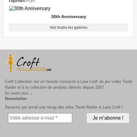
Figurines
›
POP!
30th Anniversary
Voir toutes les galeries
Croft Collection est un fansite consacré à Lara Croft du jeu vidéo Tomb
Raider et à la collection de produits dérivés depuis 2007.
En savoir plus →
Newsletter
Recevez par email une récap des infos Tomb Raider & Lara Croft !