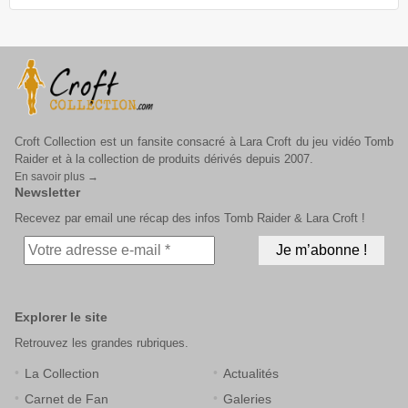
Croft Collection est un fansite consacré à Lara Croft du jeu vidéo Tomb
Raider et à la collection de produits dérivés depuis 2007.
En savoir plus →
Newsletter
Recevez par email une récap des infos Tomb Raider & Lara Croft !
Explorer le site
Retrouvez les grandes rubriques.
La Collection
Actualités
Carnet de Fan
Galeries