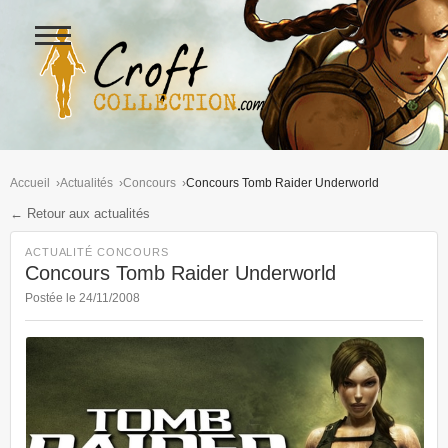
Ouvrir
le
menu
Figurines Lara Croft et collectio
Accueil
Actualités
Concours
Concours Tomb Raider Underworld
← Retour aux actualités
ACTUALITÉ CONCOURS
Concours Tomb Raider Underworld
Postée le 24/11/2008