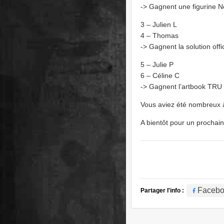
-> Gagnent une figurine 
3 – Julien L
4 – Thomas
-> Gagnent la solution offi
5 – Julie P
6 – Céline C
-> Gagnent l’artbook TRU 
Vous aviez été nombreux à 
A bientôt pour un prochain
Faceb
Partager l'info :