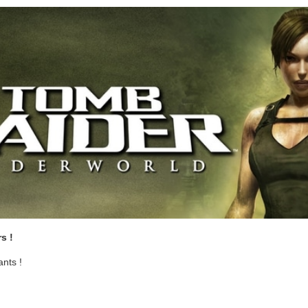
s !
nts !