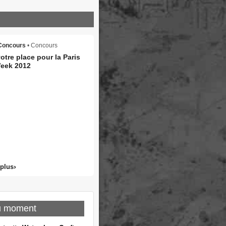
Concours
• Concours
tre place pour la Paris
eek 2012
 plus
u moment