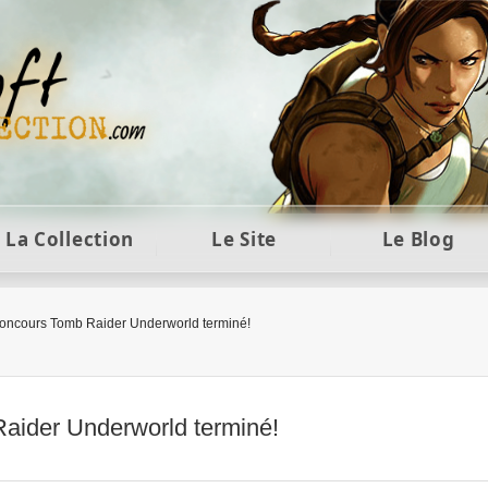
ft et collection Tomb Raider : statues, objets et co
La Collection
Le Site
Le Blog
oncours Tomb Raider Underworld terminé!
aider Underworld terminé!