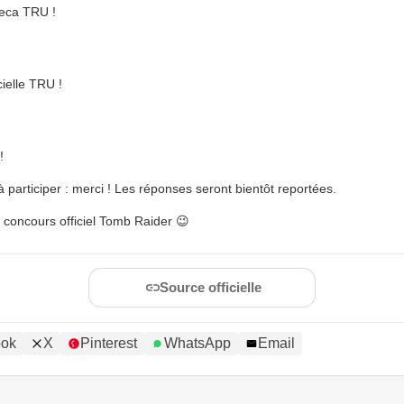
Neca TRU !
cielle TRU !
!
participer : merci ! Les réponses seront bientôt reportées.
 concours officiel Tomb Raider 😉
Source officielle
ook
X
Pinterest
WhatsApp
Email