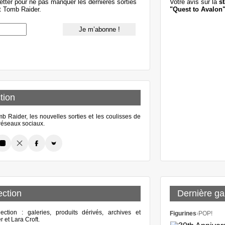
etter pour ne pas manquer les dernières sorties
Votre avis sur la
st
t Tomb Raider.
"Quest to Avalon
tion
 Raider, les nouvelles sorties et les coulisses de
s réseaux sociaux.
ection
Dernière gal
lection : galeries, produits dérivés, archives et
Figurines
›
POP!
 et Lara Croft.