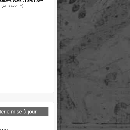
atuette Weta - Lara Croft
"
(
En savoir +
)
erie mise à jour