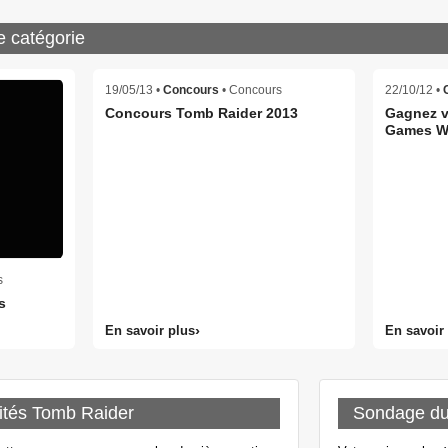
e catégorie
19/05/13 •
Concours
• Concours
22/10/12 •
Concours Tomb Raider 2013
Gagnez vo
Games W
s
s
En savoir plus
En savoir
ités Tomb Raider
Sondage d