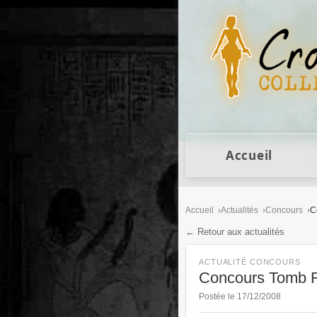
Figurines Lara Cro
Accueil
Accueil
Actualités
Concours
C
← Retour aux actualités
ACTUALITÉ CONCOURS
Concours Tomb R
Postée le 17/12/2008