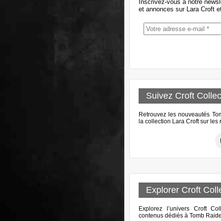
Inscrivez-vous à notre newsl
et annonces sur Lara Croft e
Suivez Croft Collec
Retrouvez les nouveautés Tomb
la collection Lara Croft sur le
Explorer Croft Coll
Explorez l’univers Croft Col
contenus dédiés à Tomb Raider