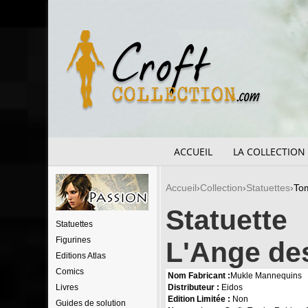
ACCUEIL
LA COLLECTION
Accueil
Collection
Statuettes
Tom
Statuett
Statuettes
Figurines
L'Ange de
Editions Atlas
Comics
Nom Fabricant :
Mukle Mannequins
Livres
Distributeur :
Eidos
Edition Limitée :
Non
Guides de solution