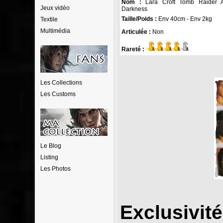
Nom :
Lara Croft Tomb Raider 
Jeux vidéo
Darkness
Taille/Poids :
Env 40cm - Env 2kg
Textile
Multimédia
Articulée :
Non
Rareté :
Les Collections
Les Customs
Le Blog
Listing
Les Photos
Exclusivit