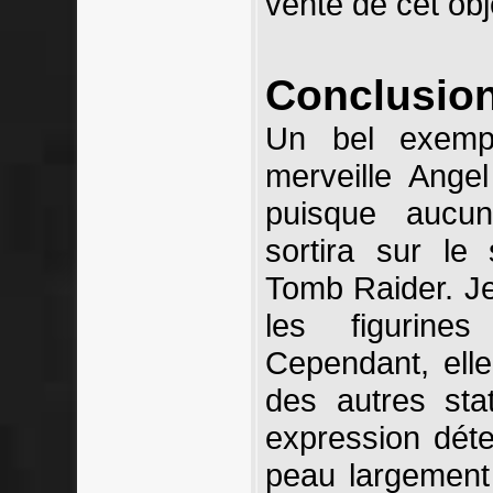
vente de cet obje
Conclusio
Un bel exempl
merveille Ange
puisque aucun
sortira sur le 
Tomb Raider. J
les figurine
Cependant, elle
des autres sta
expression dét
peau largement 