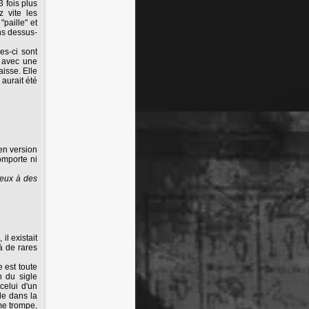
3 fois plus
z vite les
"paille" et
ans dessus-
les-ci sont
, avec une
aisse. Elle
 aurait été
en version
omporte ni
jeux à des
il existait
à de rares
 est toute
n du sigle
celui d'un
ble dans la
 me trompe,