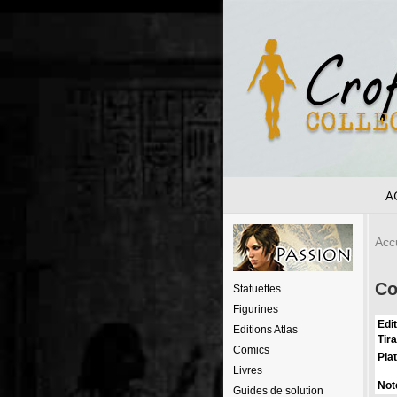
A
Acc
Co
Statuettes
Figurines
Edit
Editions Atlas
Tira
Comics
Pla
Livres
Not
Guides de solution