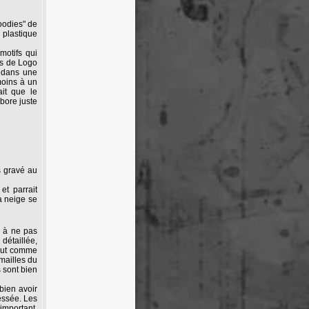
oodies" de
 plastique
motifs qui
as de Logo
s dans une
moins à un
it que le
rbore juste
s gravé au
et parrait
a neige se
n à ne pas
 détaillée,
tout comme
mailles du
s sont bien
bien avoir
essée. Les
 important.