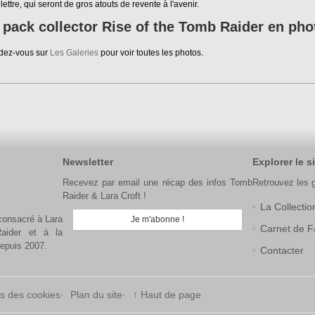
 lettre, qui seront de gros atouts de revente à l'avenir.
 pack collector Rise of the Tomb Raider en pho
dez-vous sur
Les Galeries
pour voir toutes les photos.
Newsletter
Explorer le si
Recevez par email une récap des infos Tomb
Retrouvez les 
Raider & Lara Croft !
La Collectio
 consacré à Lara
Je m'abonne !
Carnet de F
aider et à la
depuis 2007.
Contacter
s des cookies
Plan du site
↑ Haut de page