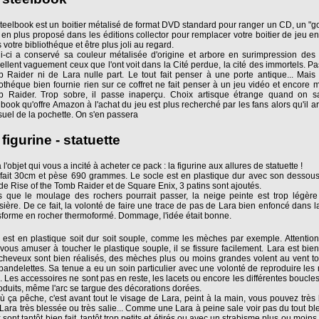
teelbook est un boitier métalisé de format DVD standard pour ranger un CD, un "g
 en plus proposé dans les éditions collector pour remplacer votre boitier de jeu en
 votre bibliothéque et être plus joli au regard.
i-ci a conservé sa couleur métalisée d'origine et arbore en surimpression des 
ellent vaguement ceux que l'ont voit dans la Cité perdue, la cité des immortels. P
 Raider ni de Lara nulle part. Le tout fait penser à une porte antique... Mai
iothéque bien fournie rien sur ce coffret ne fait penser à un jeu vidéo et encore 
 Raider. Trop sobre, il passe inaperçu. Choix artisque étrange quand on sa
lbook qu'offre Amazon à l'achat du jeu est plus recherché par les fans alors qu'il a
isuel de la pochette. On s'en passera
 figurine - statuette
 l'objet qui vous a incité à acheter ce pack : la figurine aux allures de statuette !
 fait 30cm et pèse 690 grammes. Le socle est en plastique dur avec son dessou
e de Rise of the Tomb Raider et de Square Enix, 3 patins sont ajoutés.
s que le moulage des rochers pourrait passer, la neige peinte est trop légère 
sière. De ce fait, la volonté de faire une trace de pas de Lara bien enfoncé dans l
sforme en rocher thermoformé. Dommage, l'idée était bonne.
 est en plastique soit dur soit souple, comme les mèches par exemple. Attentio
 vous amuser à toucher le plastique souple, il se fissure facilement. Lara est bien
cheveux sont bien réalisés, des mèches plus ou moins grandes volent au vent 
bandelettes. Sa tenue a eu un soin particulier avec une volonté de reproduire les 
u. Les accessoires ne sont pas en reste, les lacets ou encore les différentes boucle
oduits, même l'arc se targue des décorations dorées.
ù ça pêche, c'est avant tout le visage de Lara, peint à la main, vous pouvez très 
Lara très blessée ou très salie... Comme une Lara à peine sale voir pas du tout bl
 sont tantôt bien fait, tantôt trop petits et étirés ou avec un strabisme plus ou moins