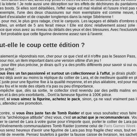
t la loterie ! Je note aussi une déception sur les effets de déchirures du pantalon
les boots. Si elles sont détaillées, l'effet neige est mal réalisé et l'usure n'est pas
exemple, l'une des deux chaussures sur mon exemplaire est comme neuve, L
tant d'escalader et de craputer longtemps dans la neige Sibérienne !
 pour moi, le plus gros ratage, c'est le carquois. Les laçages et détails d'ombres 
ibles, un enfant de 5 ans ferait mieux ! Elle est donc relativement assez jolie 
ce que vous avez au niveau du détails des yeux et des blessures. Avec l'exclusivit
st fort probable que cette figurine devienne assez rare à l'avenir.
ut-elle le coup cette édition ?
alement je répondrais non, cher pour ce que c'est et il n'offre pas le Season Pass,
 pour moi, un item important dans une version ultime d'un jeu !
 pour être plus précise, je dirais qu'il y a des profils différents pour savoir si oui o
on achat :
ous êtes un fan passionné et surtout un collectionneur à l'affut
, je dirais plutô
iez déjà avoir au moins la réplique du collier de Lara, et de meilleure qualité en p
 juste pour une figurine fixe à la qualité moyenne, et en plus aléatoire, est pour m
eu fou et le reste des objets n'a pas ou peu d'importance.
'empêche que, dès sa sortie, le collector s'est revendu par des petits malins en
ies et à des prix exorbitants... Dont la fameuse figurine à 100€ pièce.
ref,
si vous aimez la figurine, achetez le pack
, sinon, ça ne vaut vraiment pas l
s, attendez une promotion.
contre, si
vous êtes juste fan de Tomb Raider
et que vous souhaitez vous faire 
t la "archéologue attitude" chez vous, c'est
un achat que je recommanderais
. Vo
iser le carnet de Lara à votre guise pour n'importe quoi, porter le collier de Lara 
 d'événements communautaires Tomb Raider (comme celui de
Paris Games Week 
ous serez heureux d'avoir une figurine de Lara pas trop fragile chez vous, tout en
rité de revente. Pensez toutefois à garder la fausse caisse de livraison, les sachets