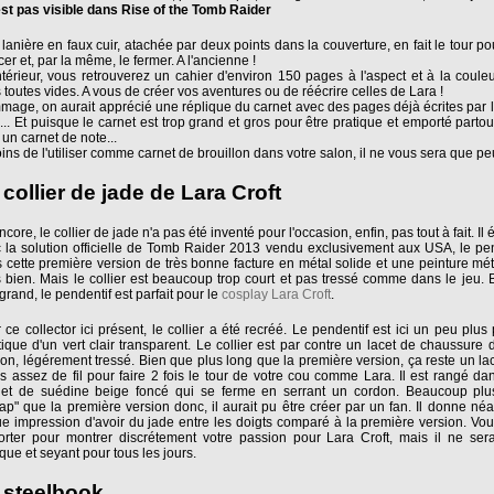
'est pas visible dans Rise of the Tomb Raider
lanière en faux cuir, atachée par deux points dans la couverture, en fait le tour p
acer et, par la même, le fermer. A l'ancienne !
intérieur, vous retrouverez un cahier d'environ 150 pages à l'aspect et à la couleur 
 toutes vides. A vous de créer vos aventures ou de réécrire celles de Lara !
age, on aurait apprécié une réplique du carnet avec des pages déjà écrites par 
... Et puisque le carnet est trop grand et gros pour être pratique et emporté partou
e un carnet de note...
ins de l'utiliser comme carnet de brouillon dans votre salon, il ne vous sera que peu
 collier de jade de Lara Croft
ncore, le collier de jade n'a pas été inventé pour l'occasion, enfin, pas tout à fait. Il 
 la solution officielle de Tomb Raider 2013 vendu exclusivement aux USA, le pen
 cette première version de très bonne facture en métal solide et une peinture mét
s bien. Mais le collier est beaucoup trop court et pas tressé comme dans le jeu. 
grand, le pendentif est parfait pour le
cosplay Lara Croft
.
 ce collector ici présent, le collier a été recréé. Le pendentif est ici un peu plus 
tique d'un vert clair transparent. Le collier est par contre un lacet de chaussure 
on, légérement tressé. Bien que plus long que la première version, ça reste un lace
s assez de fil pour faire 2 fois le tour de votre cou comme Lara. Il est rangé dan
et de suédine beige foncé qui se ferme en serrant un cordon. Beaucoup plus
ap" que la première version donc, il aurait pu être créer par un fan. Il donne né
e impression d'avoir du jade entre les doigts comparé à la première version. Vo
orter pour montrer discrétement votre passion pour Lara Croft, mais il ne ser
ique et seyant pour tous les jours.
 steelbook