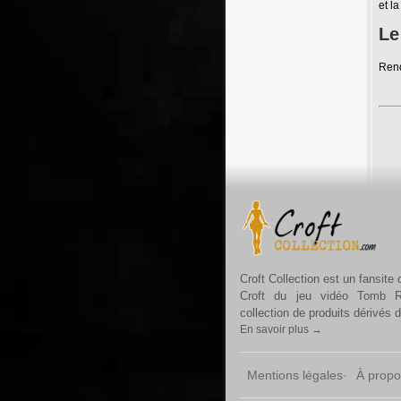
et la
Le
Ren
Croft Collection est un fansite
Croft du jeu vidéo Tomb R
collection de produits dérivés 
En savoir plus →
Mentions légales
À propo