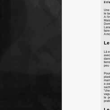
il n
Une 
le l
A l'
Mais
Domm
Lara
fair
A mo
Le
Là e
avec
dans
tien
peu 
Pour
plas
marr
a pa
sach
"che
vagu
le p
prat
Le