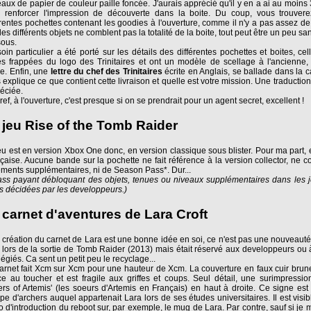
aux de papier de couleur paille foncée. J'aurais apprécié qu'il y en a ai au moins 
 renforcer l'impression de découverte dans la boite. Du coup, vous trouvere
érentes pochettes contenant les goodies à l'ouverture, comme il n'y a pas assez de 
les différents objets ne comblent pas la totalité de la boite, tout peut être un peu s
ous.
oin particulier a été porté sur les détails des différentes pochettes et boites, cel
es frappées du logo des Trinitaires et ont un modèle de scellage à l'ancienne
lle. Enfin, une
lettre du chef des Trinitaires
écrite en Anglais, se ballade dans la c
 explique ce que contient cette livraison et quelle est votre mission. Une traduction
éciée.
ref, à l'ouverture, c'est presque si on se prendrait pour un agent secret, excellent !
 jeu Rise of the Tomb Raider
eu est en version Xbox One donc, en version classique sous blister. Pour ma part, 
çaise. Aucune bande sur la pochette ne fait référence à la version collector, ne c
éments supplémentaires, ni de Season Pass*. Dur...
ass payant débloquant des objets, tenues ou niveaux supplémentaires dans les 
s décidées par les developpeurs.)
 carnet d'aventures de Lara Croft
a création du carnet de Lara est une bonne idée en soi, ce n'est pas une nouveauté, 
 lors de la sortie de Tomb Raider (2013) mais était réservé aux developpeurs ou 
ilégiés. Ca sent un petit peu le recyclage...
arnet fait Xcm sur Xcm pour une hauteur de Xcm. La couverture en faux cuir brune
e au toucher et est fragile aux griffes et coups. Seul détail, une surimpressio
ters of Artemis' (les soeurs d'Artemis en Français) en haut à droite. Ce signe est 
pe d'archers auquel appartenait Lara lors de ses études universitaires. Il est visi
o d'introduction du reboot sur, par exemple, le mug de Lara. Par contre, sauf si je