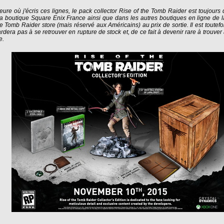
heure où j'écris ces lignes, le pack collector Rise of the Tomb Raider est toujours
la boutique Square Enix France ainsi que dans les autres boutiques en ligne de l
le Tomb Raider store (mais réservé aux Américains) au prix de sortie. Il est toutefoi
ardera pas à se retrouver en rupture de stock et, de ce fait à devenir rare à trouver
e.