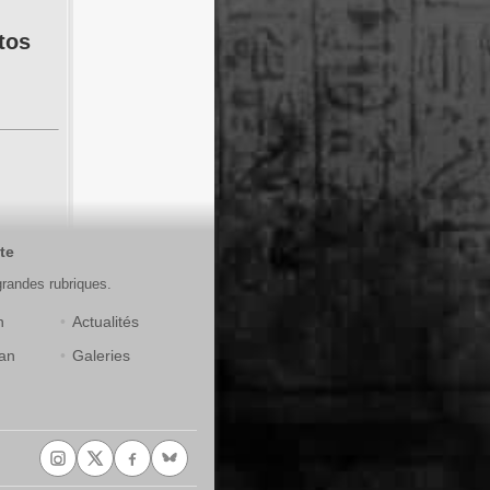
tos
te
grandes rubriques.
n
Actualités
an
Galeries