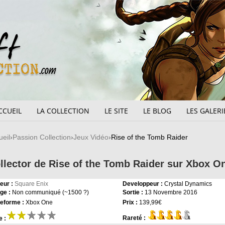
CCUEIL
LA COLLECTION
LE SITE
LE BLOG
LES GALERI
ueil
Passion Collection
Jeux Vidéo
Rise of the Tomb Raider
llector de Rise of the Tomb Raider sur Xbox O
eur :
Square Enix
Developpeur :
Crystal Dynamics
ge :
Non communiqué (~1500 ?)
Sortie :
13 Novembre 2016
teforme :
Xbox One
Prix :
139,99€
Rareté :
e :