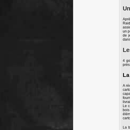
Un
Aprè
Raid
assi
un p
de j
dans
Le
4 go
près.
La
A ré
cart
capa
four
livr
Le c
bois
élém
cart
La b