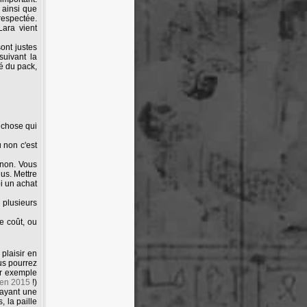
s ainsi que
 respectée.
ara vient
sont justes
suivant la
é du pack,
 chose qui
u non c'est
t non. Vous
lus. Mettre
oi un achat
 plusieurs
e coût, ou
plaisir en
us pourrez
par exemple
en 2015
!)
 ayant une
, la paille