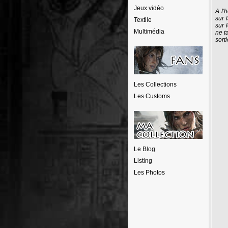
Jeux vidéo
A l'
sur 
Textile
sur 
Multimédia
ne t
sorti
Les Collections
Les Customs
Le Blog
Listing
Les Photos