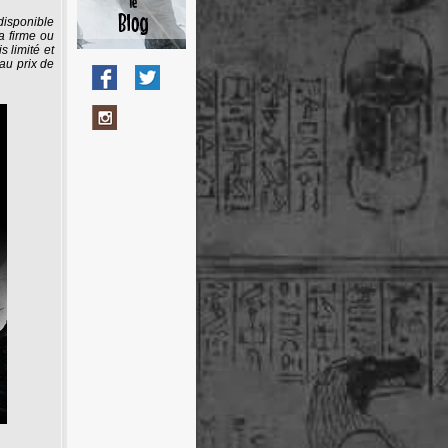
 disponible
a firme ou
s limité et
 au prix de