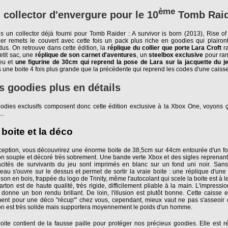
ème
 collector d'envergure pour le 10
Tomb Raid
s un collector déjà fourni pour Tomb Raider : A survivor is born (2013), Rise o
er remets le couvert avec cette fois un pack plus riche en goodies qui plairon
dus. On retrouve dans cette édition, la
réplique du collier que porte Lara Croft
r
etit sac, une
réplique de son carnet d'aventures
, un
steelbox exclusive
pour ran
eu et
une figurine de 30cm qui reprend la pose de Lara sur la jacquette du j
 une boite 4 fois plus grande que la précédente qui reprend les codes d'une caisse
s goodies plus en détails
odies exclusifs composent donc cette édition exclusive à la Xbox One, voyons 
..
 boite et la déco
ception, vous découvrirez une énorme boite de 38,5cm sur 44cm entourée d'un f
on souple et décoré très sobrement. Une bande verte Xbox et des sigles reprenan
cités de survivants du jeu sont imprimés en blanc sur un fond uni noir. Sa
reau s'ouvre sur le dessus et permet de sortir la vraie boite : une réplique d'une
aison en bois, frappée du logo de Trinity, même l'autocolant qui scele la boite est à l
arton est de haute qualité, très rigide, difficilement pliable à la main. L'impressi
 donne un bon rendu brillant. De loin, l'illusion est plutôt bonne. Cette caisse 
ent pour une déco "récup'" chez vous, cependant, mieux vaut ne pas s'asseoir 
on est très solide mais supportera moyennement le poids d'un homme.
oite contient de la fausse paille pour protéger nos précieux goodies. Elle est r