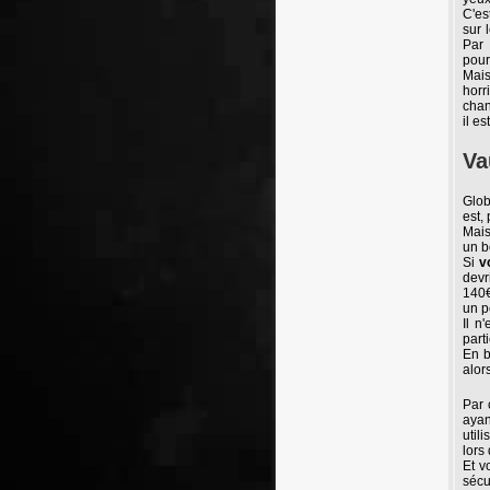
C'es
sur 
Par 
pour
Mais
horr
chan
il e
Va
Glob
est,
Mais
un b
Si
v
devr
140€
un p
Il n
part
En b
alor
Par 
ayan
util
lors
Et v
sécu