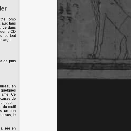
er
f the Tomb
t aux fans
angé dans
ger le CD
eu
. Le tout
 cargot.
ça de plus
ourreau en
t quelques
ns âme. Ce
 caisse de
eur logo.
on du motif
est un bon
dessus, le
éalisée en