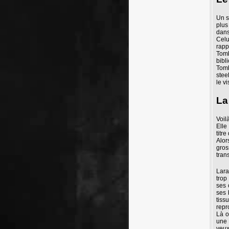
Un s
plus
dans
Celu
rapp
Tomb
bibl
Tomb
stee
le v
La
Voilà
Elle
titr
Alor
gros
tran
Lara
trop
ses 
ses 
tiss
repr
Là o
une 
yeux