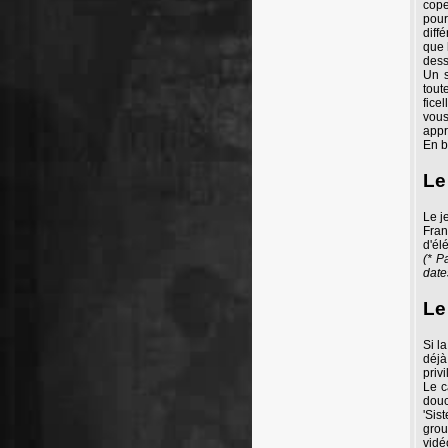
cope
pour
diff
que 
dess
Un s
tout
fice
vous
appr
En b
Le
Le j
Fran
d'él
(* P
date
Le
Si l
déjà
priv
Le c
douc
'Sis
grou
vidé