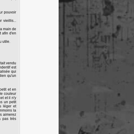
our pouvoir
vieillis...
la main de
t afin d'en
 utile.
était vendu
dentif est
alisée qui
Bien qu'un
petit et en
de couleur
t et il n'y
s un petit
 léger et
anmoins la
us aimerez
a pas très