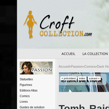
ACCUEIL
LA COLLECTION
Accueil
Passion
Comics
Dark H
« précédent
index
suivant »
Statuettes
Figurines
Editions Atlas
Comics
Livres
Tomb Raid
Guides de solution