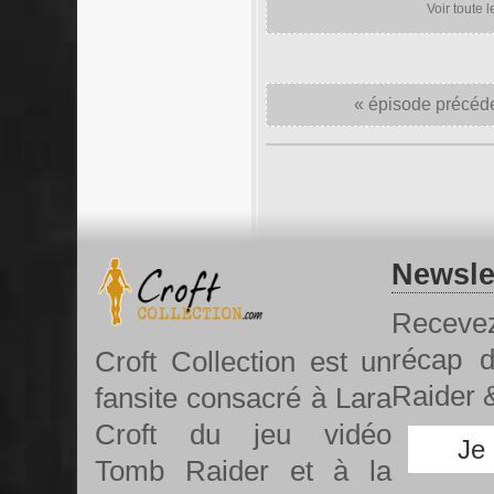
Voir toute 
« épisode précéd
Newsle
Recevez
récap 
Croft Collection est un
Raider &
fansite consacré à Lara
Croft du jeu vidéo
Je
Tomb Raider et à la