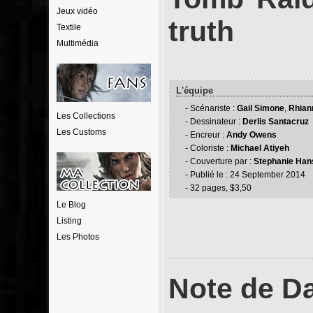
Jeux vidéo
truth
Textile
Multimédia
L'équipe
Scénariste :
Gail Simone
,
Rhian
Les Collections
Dessinateur :
Derlis Santacruz
Les Customs
Encreur :
Andy Owens
Coloriste :
Michael Atiyeh
Couverture par :
Stephanie Han
Publié le : 24 September 2014
32 pages, $3,50
Le Blog
Listing
Les Photos
Note de D