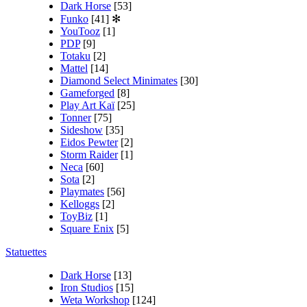
Dark Horse
[53]
Funko
[41]
✻
YouTooz
[1]
PDP
[9]
Totaku
[2]
Mattel
[14]
Diamond Select Minimates
[30]
Gameforged
[8]
Play Art Kaï
[25]
Tonner
[75]
Sideshow
[35]
Eidos Pewter
[2]
Storm Raider
[1]
Neca
[60]
Sota
[2]
Playmates
[56]
Kelloggs
[2]
ToyBiz
[1]
Square Enix
[5]
Statuettes
Dark Horse
[13]
Iron Studios
[15]
Weta Workshop
[124]