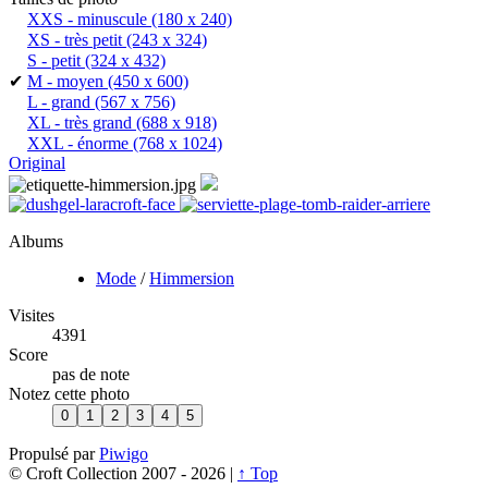
XXS - minuscule
(180 x 240)
XS - très petit
(243 x 324)
S - petit
(324 x 432)
✔
M - moyen
(450 x 600)
L - grand
(567 x 756)
XL - très grand
(688 x 918)
XXL - énorme
(768 x 1024)
Original
Albums
Mode
/
Himmersion
Visites
4391
Score
pas de note
Notez cette photo
Propulsé par
Piwigo
© Croft Collection 2007 -
2026 |
↑ Top