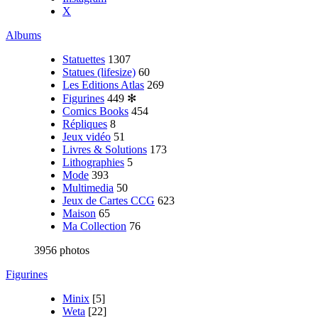
X
Albums
Statuettes
1307
Statues (lifesize)
60
Les Editions Atlas
269
Figurines
449
✻
Comics Books
454
Répliques
8
Jeux vidéo
51
Livres & Solutions
173
Lithographies
5
Mode
393
Multimedia
50
Jeux de Cartes CCG
623
Maison
65
Ma Collection
76
3956 photos
Figurines
Minix
[5]
Weta
[22]