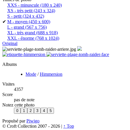
XXS - minuscule
(180 x 240)
XS - très petit
(243 x 324)
S - petit
(324 x 432)
✔
M - moyen
(450 x 600)
L - grand
(567 x 756)
XL - très grand
(688 x 918)
XXL - énorme
(768 x 1024)
Original
Albums
Mode
/
Himmersion
Visites
4357
Score
pas de note
Notez cette photo
Propulsé par
Piwigo
© Croft Collection 2007 -
2026 |
↑ Top