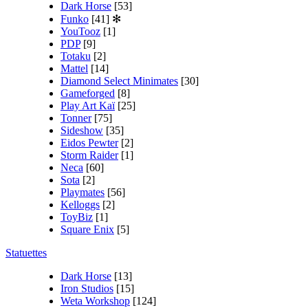
Dark Horse
[53]
Funko
[41]
✻
YouTooz
[1]
PDP
[9]
Totaku
[2]
Mattel
[14]
Diamond Select Minimates
[30]
Gameforged
[8]
Play Art Kaï
[25]
Tonner
[75]
Sideshow
[35]
Eidos Pewter
[2]
Storm Raider
[1]
Neca
[60]
Sota
[2]
Playmates
[56]
Kelloggs
[2]
ToyBiz
[1]
Square Enix
[5]
Statuettes
Dark Horse
[13]
Iron Studios
[15]
Weta Workshop
[124]