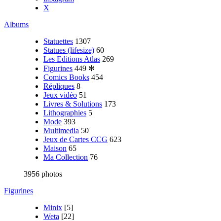
X
Albums
Statuettes
1307
Statues (lifesize)
60
Les Editions Atlas
269
Figurines
449
✻
Comics Books
454
Répliques
8
Jeux vidéo
51
Livres & Solutions
173
Lithographies
5
Mode
393
Multimedia
50
Jeux de Cartes CCG
623
Maison
65
Ma Collection
76
3956 photos
Figurines
Minix
[5]
Weta
[22]