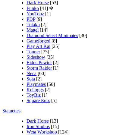
Dark Horse
[53]
Funko
[41]
✻
YouTooz
[1]
PDP
[9]
Totaku
[2]
Mattel
[14]
Diamond Select Minimates
[30]
Gameforged
[8]
Play Art Kaï
[25]
Tonner
[75]
Sideshow
[35]
Eidos Pewter
[2]
Storm Raider
[1]
Neca
[60]
Sota
[2]
Playmates
[56]
Kelloggs
[2]
ToyBiz
[1]
Square Enix
[5]
Statuettes
Dark Horse
[13]
Iron Studios
[15]
Weta Workshop
[124]