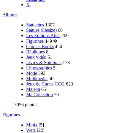
X
Albums
Statuettes
1307
Statues (lifesize)
60
Les Editions Atlas
269
Figurines
449
✻
Comics Books
454
Répliques
8
Jeux vidéo
51
Livres & Solutions
173
Lithographies
5
Mode
393
Multimedia
50
Jeux de Cartes CCG
623
Maison
65
Ma Collection
76
3956 photos
Figurines
Minix
[5]
Weta
[22]