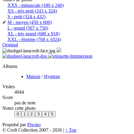
XXS - minuscule
(180 x 240)
XS - très petit
(243 x 324)
S - petit
(324 x 432)
✔
M - moyen
(450 x 600)
L - grand
(567 x 756)
XL - très grand
(688 x 918)
XXL - énorme
(768 x 1024)
Original
Albums
Maison
/
Hygiene
Visites
4044
Score
pas de note
Notez cette photo
Propulsé par
Piwigo
© Croft Collection 2007 -
2026 |
↑ Top