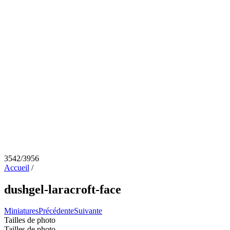
3542/3956
Accueil
/
dushgel-laracroft-face
Miniatures
Précédente
Suivante
Tailles de photo
Tailles de photo