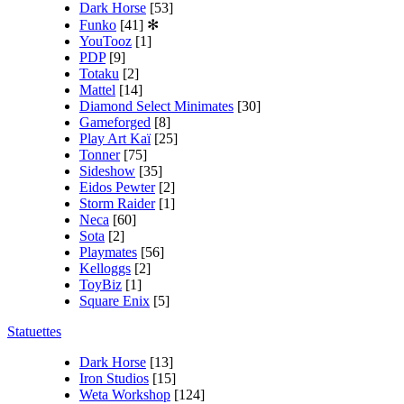
Dark Horse
[53]
Funko
[41]
✻
YouTooz
[1]
PDP
[9]
Totaku
[2]
Mattel
[14]
Diamond Select Minimates
[30]
Gameforged
[8]
Play Art Kaï
[25]
Tonner
[75]
Sideshow
[35]
Eidos Pewter
[2]
Storm Raider
[1]
Neca
[60]
Sota
[2]
Playmates
[56]
Kelloggs
[2]
ToyBiz
[1]
Square Enix
[5]
Statuettes
Dark Horse
[13]
Iron Studios
[15]
Weta Workshop
[124]