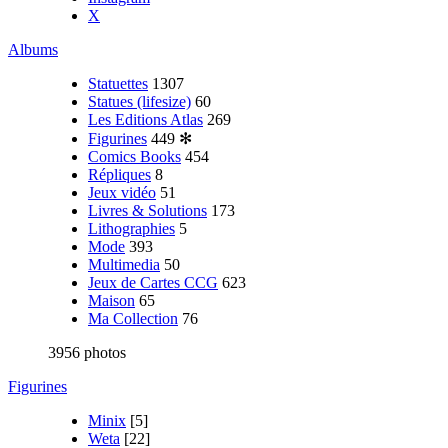
X
Albums
Statuettes
1307
Statues (lifesize)
60
Les Editions Atlas
269
Figurines
449
✻
Comics Books
454
Répliques
8
Jeux vidéo
51
Livres & Solutions
173
Lithographies
5
Mode
393
Multimedia
50
Jeux de Cartes CCG
623
Maison
65
Ma Collection
76
3956 photos
Figurines
Minix
[5]
Weta
[22]