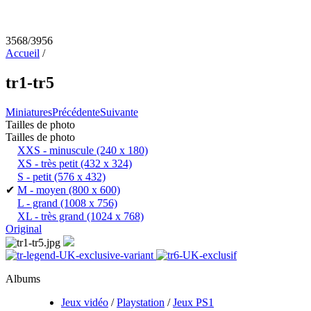
3568/3956
Accueil
/
tr1-tr5
Miniatures
Précédente
Suivante
Tailles de photo
Tailles de photo
XXS - minuscule
(240 x 180)
XS - très petit
(432 x 324)
S - petit
(576 x 432)
✔
M - moyen
(800 x 600)
L - grand
(1008 x 756)
XL - très grand
(1024 x 768)
Original
Albums
Jeux vidéo
/
Playstation
/
Jeux PS1