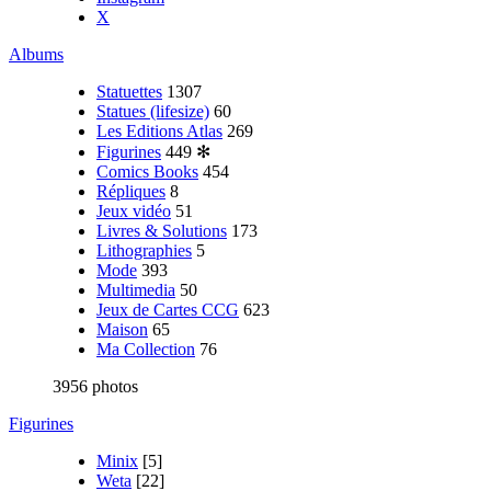
X
Albums
Statuettes
1307
Statues (lifesize)
60
Les Editions Atlas
269
Figurines
449
✻
Comics Books
454
Répliques
8
Jeux vidéo
51
Livres & Solutions
173
Lithographies
5
Mode
393
Multimedia
50
Jeux de Cartes CCG
623
Maison
65
Ma Collection
76
3956 photos
Figurines
Minix
[5]
Weta
[22]