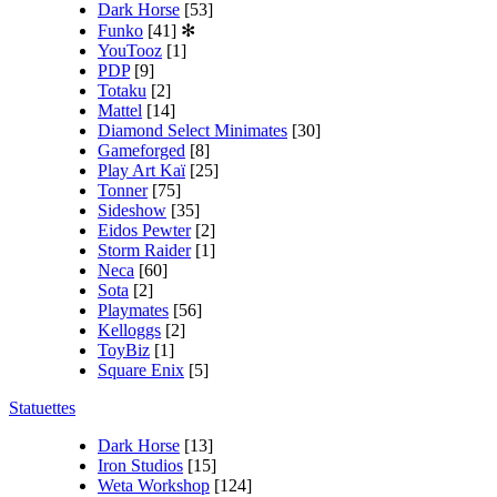
Dark Horse
[53]
Funko
[41]
✻
YouTooz
[1]
PDP
[9]
Totaku
[2]
Mattel
[14]
Diamond Select Minimates
[30]
Gameforged
[8]
Play Art Kaï
[25]
Tonner
[75]
Sideshow
[35]
Eidos Pewter
[2]
Storm Raider
[1]
Neca
[60]
Sota
[2]
Playmates
[56]
Kelloggs
[2]
ToyBiz
[1]
Square Enix
[5]
Statuettes
Dark Horse
[13]
Iron Studios
[15]
Weta Workshop
[124]