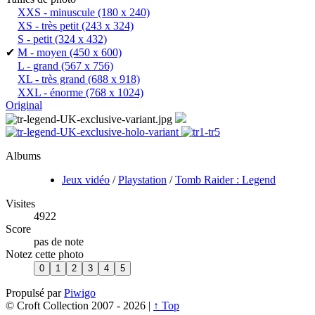
XXS - minuscule
(180 x 240)
XS - très petit
(243 x 324)
S - petit
(324 x 432)
✔
M - moyen
(450 x 600)
L - grand
(567 x 756)
XL - très grand
(688 x 918)
XXL - énorme
(768 x 1024)
Original
Albums
Jeux vidéo
/
Playstation
/
Tomb Raider : Legend
Visites
4922
Score
pas de note
Notez cette photo
Propulsé par
Piwigo
© Croft Collection 2007 -
2026 |
↑ Top