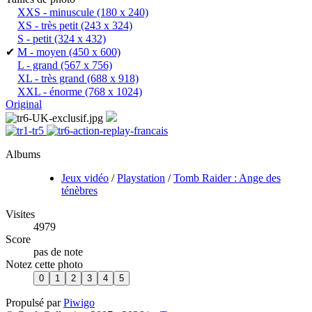
XXS - minuscule
(180 x 240)
XS - très petit
(243 x 324)
S - petit
(324 x 432)
✔
M - moyen
(450 x 600)
L - grand
(567 x 756)
XL - très grand
(688 x 918)
XXL - énorme
(768 x 1024)
Original
Albums
Jeux vidéo
/
Playstation
/
Tomb Raider : Ange des
ténèbres
Visites
4979
Score
pas de note
Notez cette photo
Propulsé par
Piwigo