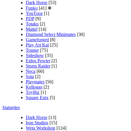
Dark Horse
[53]
Funko
[41]
✻
YouTooz
[1]
PDP
[9]
Totaku
[2]
Mattel
[14]
Diamond Select Minimates
[30]
Gameforged
[8]
Play Art Kaï
[25]
Tonner
[75]
Sideshow
[35]
Eidos Pewter
[2]
Storm Raider
[1]
Neca
[60]
Sota
[2]
Playmates
[56]
Kelloggs
[2]
ToyBiz
[1]
Square Enix
[5]
Statuettes
Dark Horse
[13]
Iron Studios
[15]
Weta Workshop
[124]