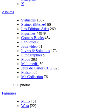
X
Albums
Statuettes
1307
Statues (lifesize)
60
Les Editions Atlas
269
Figurines
449
✻
Comics Books
454
Répliques
8
Jeux vidéo
51
Livres & Solutions
173
Lithographies
5
Mode
393
Multimedia
50
Jeux de Cartes CCG
623
Maison
65
Ma Collection
76
3956 photos
Figurines
Minix
[5]
Weta
[22]