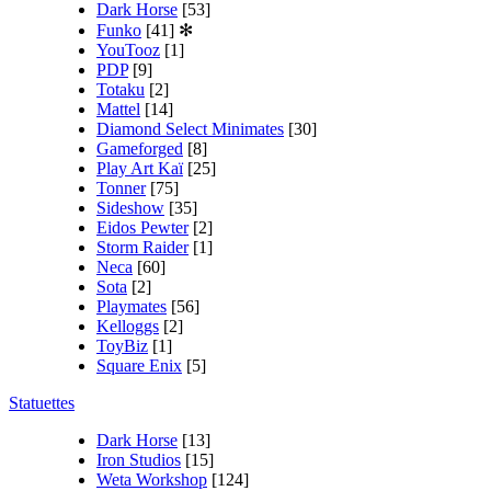
Dark Horse
[53]
Funko
[41]
✻
YouTooz
[1]
PDP
[9]
Totaku
[2]
Mattel
[14]
Diamond Select Minimates
[30]
Gameforged
[8]
Play Art Kaï
[25]
Tonner
[75]
Sideshow
[35]
Eidos Pewter
[2]
Storm Raider
[1]
Neca
[60]
Sota
[2]
Playmates
[56]
Kelloggs
[2]
ToyBiz
[1]
Square Enix
[5]
Statuettes
Dark Horse
[13]
Iron Studios
[15]
Weta Workshop
[124]