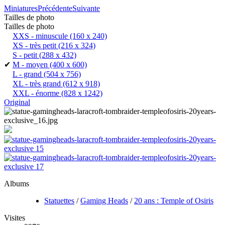
Miniatures
Précédente
Suivante
Tailles de photo
Tailles de photo
XXS - minuscule
(160 x 240)
XS - très petit
(216 x 324)
S - petit
(288 x 432)
✔
M - moyen
(400 x 600)
L - grand
(504 x 756)
XL - très grand
(612 x 918)
XXL - énorme
(828 x 1242)
Original
Albums
Statuettes
/
Gaming Heads
/
20 ans : Temple of Osiris
Visites