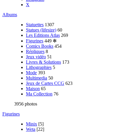
X
Albums
Statuettes
1307
Statues (lifesize)
60
Les Editions Atlas
269
Figurines
449
✻
Comics Books
454
Répliques
8
Jeux vidéo
51
Livres & Solutions
173
Lithographies
5
Mode
393
Multimedia
50
Jeux de Cartes CCG
623
Maison
65
Ma Collection
76
3956 photos
Figurines
Minix
[5]
Weta
[22]