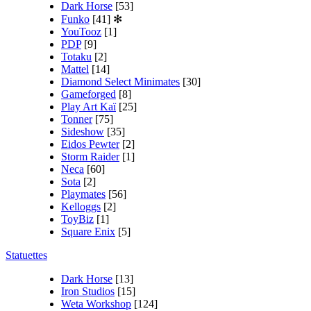
Dark Horse
[53]
Funko
[41]
✻
YouTooz
[1]
PDP
[9]
Totaku
[2]
Mattel
[14]
Diamond Select Minimates
[30]
Gameforged
[8]
Play Art Kaï
[25]
Tonner
[75]
Sideshow
[35]
Eidos Pewter
[2]
Storm Raider
[1]
Neca
[60]
Sota
[2]
Playmates
[56]
Kelloggs
[2]
ToyBiz
[1]
Square Enix
[5]
Statuettes
Dark Horse
[13]
Iron Studios
[15]
Weta Workshop
[124]