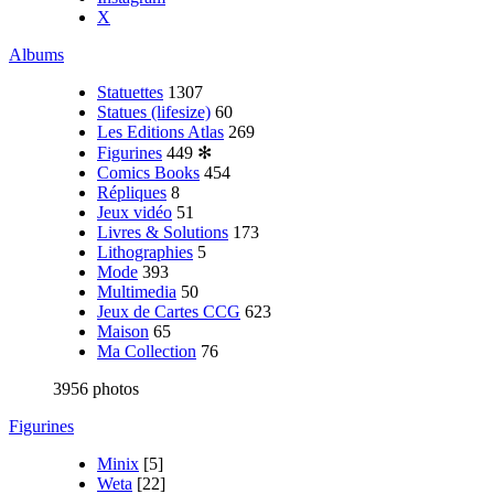
X
Albums
Statuettes
1307
Statues (lifesize)
60
Les Editions Atlas
269
Figurines
449
✻
Comics Books
454
Répliques
8
Jeux vidéo
51
Livres & Solutions
173
Lithographies
5
Mode
393
Multimedia
50
Jeux de Cartes CCG
623
Maison
65
Ma Collection
76
3956 photos
Figurines
Minix
[5]
Weta
[22]