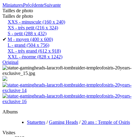
Miniatures
Précédente
Suivante
Tailles de photo
Tailles de photo
XXS - minuscule
(160 x 240)
XS - très petit
(216 x 324)
S - petit
(288 x 432)
✔
M - moyen
(400 x 600)
L - grand
(504 x 756)
XL - très grand
(612 x 918)
XXL - énorme
(828 x 1242)
Original
Albums
Statuettes
/
Gaming Heads
/
20 ans : Temple of Osiris
Visites