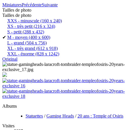
Miniatures
Précédente
Suivante
Tailles de photo
Tailles de photo
XXS - minuscule
(160 x 240)
XS - très petit
(216 x 324)
S - petit
(288 x 432)
✔
M - moyen
(400 x 600)
L - grand
(504 x 756)
XL - très grand
(612 x 918)
XXL - énorme
(828 x 1242)
Original
Albums
Statuettes
/
Gaming Heads
/
20 ans : Temple of Osiris
Visites