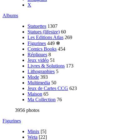
X
Albums
Statuettes
1307
Statues (lifesize)
60
Les Editions Atlas
269
Figurines
449
✻
Comics Books
454
Répliques
8
Jeux vidéo
51
Livres & Solutions
173
Lithographies
5
Mode
393
Multimedia
50
Jeux de Cartes CCG
623
Maison
65
Ma Collection
76
3956 photos
Figurines
Minix
[5]
Weta
[22]