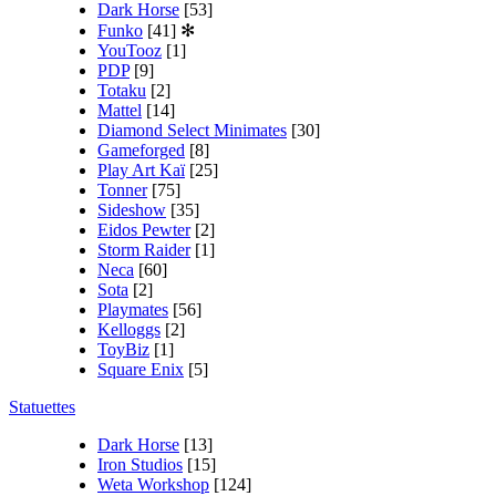
Dark Horse
[53]
Funko
[41]
✻
YouTooz
[1]
PDP
[9]
Totaku
[2]
Mattel
[14]
Diamond Select Minimates
[30]
Gameforged
[8]
Play Art Kaï
[25]
Tonner
[75]
Sideshow
[35]
Eidos Pewter
[2]
Storm Raider
[1]
Neca
[60]
Sota
[2]
Playmates
[56]
Kelloggs
[2]
ToyBiz
[1]
Square Enix
[5]
Statuettes
Dark Horse
[13]
Iron Studios
[15]
Weta Workshop
[124]