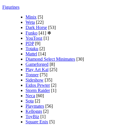
Figurines
Minix
[5]
Weta
[22]
Dark Horse
[53]
Funko
[41]
✻
YouTooz
[1]
PDP
[9]
Totaku
[2]
Mattel
[14]
Diamond Select Minimates
[30]
Gameforged
[8]
Play Art Kaï
[25]
Tonner
[75]
Sideshow
[35]
Eidos Pewter
[2]
Storm Raider
[1]
Neca
[60]
Sota
[2]
Playmates
[56]
Kelloggs
[2]
ToyBiz
[1]
Square Enix
[5]