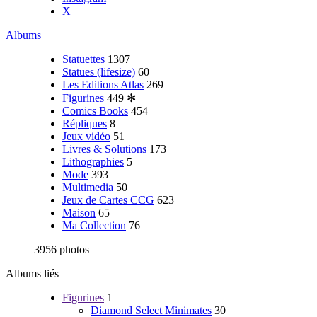
X
Albums
Statuettes
1307
Statues (lifesize)
60
Les Editions Atlas
269
Figurines
449
✻
Comics Books
454
Répliques
8
Jeux vidéo
51
Livres & Solutions
173
Lithographies
5
Mode
393
Multimedia
50
Jeux de Cartes CCG
623
Maison
65
Ma Collection
76
3956 photos
Albums liés
Figurines
1
Diamond Select Minimates
30