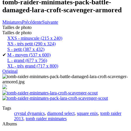
tomb-raider-minimates-pack-battle-
damaged-lara-croft-scavenger-armored
Miniatures
Précédente
Suivante
Tailles de photo
Tailles de photo
XXS - minuscule
(215 x 240)
XS - très petit
(290 x 324)
S - petit
(387 x 432)
✔
M - moyen
(537 x 600)
L - grand
(677 x 756)
XL - très grand
(717 x 800)
Original
Tags
crystal dynamics
,
diamond select
,
square enix
,
tomb raider
2013
,
tomb raider minimates
Albums