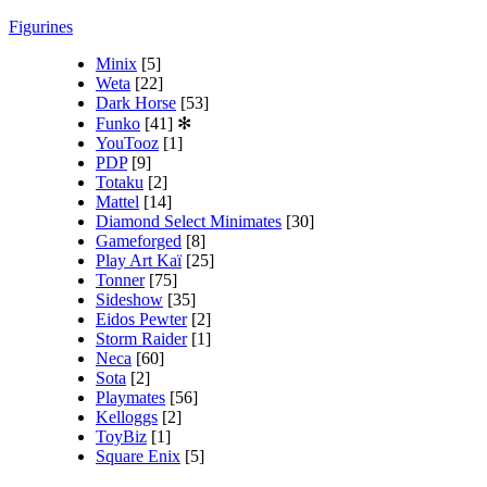
Figurines
Minix
[5]
Weta
[22]
Dark Horse
[53]
Funko
[41]
✻
YouTooz
[1]
PDP
[9]
Totaku
[2]
Mattel
[14]
Diamond Select Minimates
[30]
Gameforged
[8]
Play Art Kaï
[25]
Tonner
[75]
Sideshow
[35]
Eidos Pewter
[2]
Storm Raider
[1]
Neca
[60]
Sota
[2]
Playmates
[56]
Kelloggs
[2]
ToyBiz
[1]
Square Enix
[5]