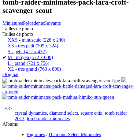
tomb-raider-minimates-pack-lara-croft-
scavenger-scout
Miniatures
Précédente
Suivante
Tailles de photo
Tailles de photo
XXS - minuscule
(228 x 240)
XS - très petit
(309 x 324)
S - petit
(412 x 432)
✔
M - moyen
(572 x 600)
L - grand
(721 x 756)
XL - très grand
(763 x 800)
Original
Tags
crystal dynamics
,
diamond select
,
square enix
,
tomb raider
2013
,
tomb raider minimates
Albums
Figurines
/
Diamond Select Minimates