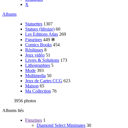
X
Albums
Statuettes
1307
Statues (lifesize)
60
Les Editions Atlas
269
Figurines
449
✻
Comics Books
454
Répliques
8
Jeux vidéo
51
Livres & Solutions
173
Lithographies
5
Mode
393
Multimedia
50
Jeux de Cartes CCG
623
Maison
65
Ma Collection
76
3956 photos
Albums liés
Figurines
1
Diamond Select Minimates
30