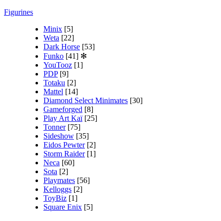
Figurines
Minix
[5]
Weta
[22]
Dark Horse
[53]
Funko
[41]
✻
YouTooz
[1]
PDP
[9]
Totaku
[2]
Mattel
[14]
Diamond Select Minimates
[30]
Gameforged
[8]
Play Art Kaï
[25]
Tonner
[75]
Sideshow
[35]
Eidos Pewter
[2]
Storm Raider
[1]
Neca
[60]
Sota
[2]
Playmates
[56]
Kelloggs
[2]
ToyBiz
[1]
Square Enix
[5]