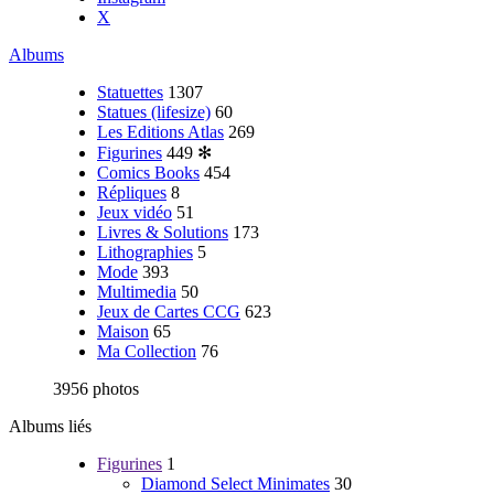
X
Albums
Statuettes
1307
Statues (lifesize)
60
Les Editions Atlas
269
Figurines
449
✻
Comics Books
454
Répliques
8
Jeux vidéo
51
Livres & Solutions
173
Lithographies
5
Mode
393
Multimedia
50
Jeux de Cartes CCG
623
Maison
65
Ma Collection
76
3956 photos
Albums liés
Figurines
1
Diamond Select Minimates
30