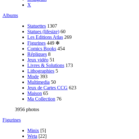
X
Albums
Statuettes
1307
Statues (lifesize)
60
Les Editions Atlas
269
Figurines
449
✻
Comics Books
454
Répliques
8
Jeux vidéo
51
Livres & Solutions
173
Lithographies
5
Mode
393
Multimedia
50
Jeux de Cartes CCG
623
Maison
65
Ma Collection
76
3956 photos
Figurines
Minix
[5]
Weta
[22]