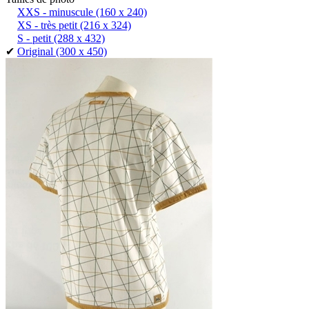
XXS - minuscule
(160 x 240)
XS - très petit
(216 x 324)
S - petit
(288 x 432)
✔
Original
(300 x 450)