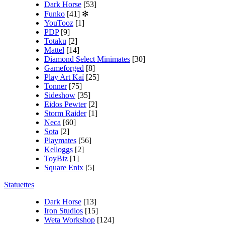
Dark Horse
[53]
Funko
[41]
✻
YouTooz
[1]
PDP
[9]
Totaku
[2]
Mattel
[14]
Diamond Select Minimates
[30]
Gameforged
[8]
Play Art Kaï
[25]
Tonner
[75]
Sideshow
[35]
Eidos Pewter
[2]
Storm Raider
[1]
Neca
[60]
Sota
[2]
Playmates
[56]
Kelloggs
[2]
ToyBiz
[1]
Square Enix
[5]
Statuettes
Dark Horse
[13]
Iron Studios
[15]
Weta Workshop
[124]