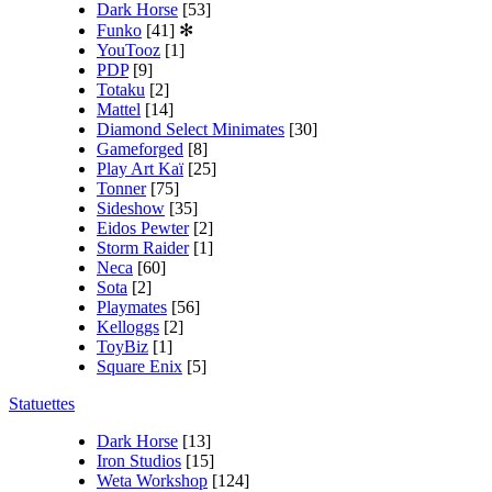
Dark Horse
[53]
Funko
[41]
✻
YouTooz
[1]
PDP
[9]
Totaku
[2]
Mattel
[14]
Diamond Select Minimates
[30]
Gameforged
[8]
Play Art Kaï
[25]
Tonner
[75]
Sideshow
[35]
Eidos Pewter
[2]
Storm Raider
[1]
Neca
[60]
Sota
[2]
Playmates
[56]
Kelloggs
[2]
ToyBiz
[1]
Square Enix
[5]
Statuettes
Dark Horse
[13]
Iron Studios
[15]
Weta Workshop
[124]