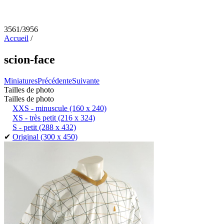
3561/3956
Accueil
/
scion-face
Miniatures
Précédente
Suivante
Tailles de photo
Tailles de photo
XXS - minuscule
(160 x 240)
XS - très petit
(216 x 324)
S - petit
(288 x 432)
✔
Original
(300 x 450)