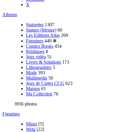
X
Albums
Statuettes
1307
Statues (lifesize)
60
Les Editions Atlas
269
Figurines
449
✻
Comics Books
454
Répliques
8
Jeux vidéo
51
Livres & Solutions
173
Lithographies
5
Mode
393
Multimedia
50
Jeux de Cartes CCG
623
Maison
65
Ma Collection
76
3956 photos
Figurines
Minix
[5]
Weta
[22]