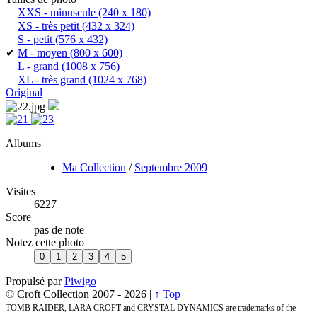
XXS - minuscule
(240 x 180)
XS - très petit
(432 x 324)
S - petit
(576 x 432)
✔
M - moyen
(800 x 600)
L - grand
(1008 x 756)
XL - très grand
(1024 x 768)
Original
Albums
Ma Collection
/
Septembre 2009
Visites
6227
Score
pas de note
Notez cette photo
Propulsé par
Piwigo
© Croft Collection 2007 -
2026 |
↑ Top
TOMB RAIDER, LARA CROFT and CRYSTAL DYNAMICS are trademarks of the