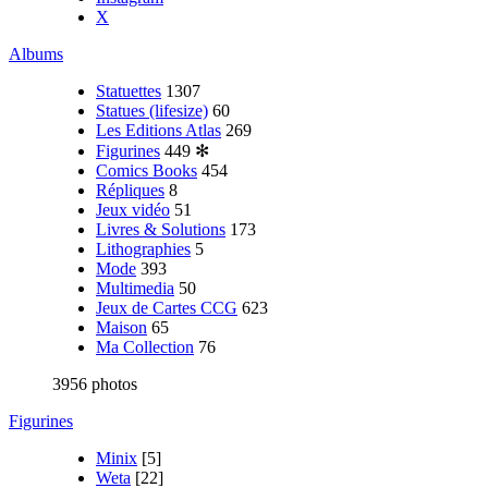
X
Albums
Statuettes
1307
Statues (lifesize)
60
Les Editions Atlas
269
Figurines
449
✻
Comics Books
454
Répliques
8
Jeux vidéo
51
Livres & Solutions
173
Lithographies
5
Mode
393
Multimedia
50
Jeux de Cartes CCG
623
Maison
65
Ma Collection
76
3956 photos
Figurines
Minix
[5]
Weta
[22]