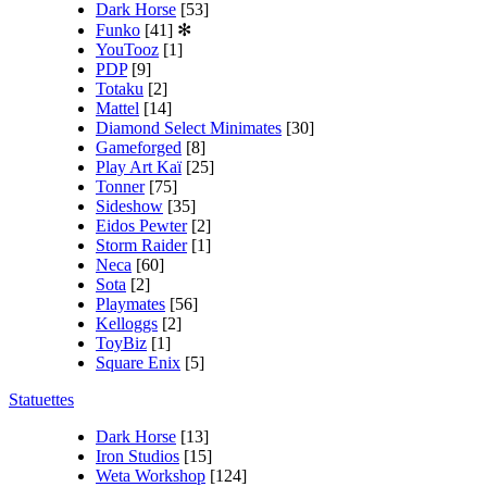
Dark Horse
[53]
Funko
[41]
✻
YouTooz
[1]
PDP
[9]
Totaku
[2]
Mattel
[14]
Diamond Select Minimates
[30]
Gameforged
[8]
Play Art Kaï
[25]
Tonner
[75]
Sideshow
[35]
Eidos Pewter
[2]
Storm Raider
[1]
Neca
[60]
Sota
[2]
Playmates
[56]
Kelloggs
[2]
ToyBiz
[1]
Square Enix
[5]
Statuettes
Dark Horse
[13]
Iron Studios
[15]
Weta Workshop
[124]