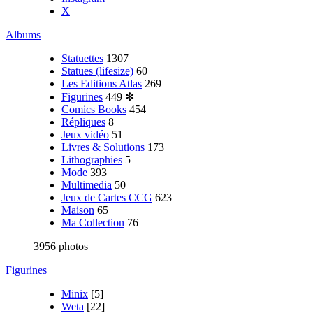
X
Albums
Statuettes
1307
Statues (lifesize)
60
Les Editions Atlas
269
Figurines
449
✻
Comics Books
454
Répliques
8
Jeux vidéo
51
Livres & Solutions
173
Lithographies
5
Mode
393
Multimedia
50
Jeux de Cartes CCG
623
Maison
65
Ma Collection
76
3956 photos
Figurines
Minix
[5]
Weta
[22]