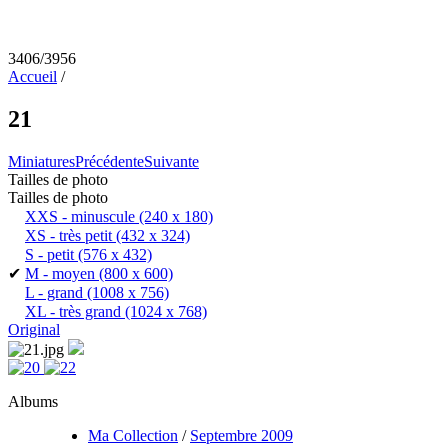
3406/3956
Accueil
/
21
Miniatures
Précédente
Suivante
Tailles de photo
Tailles de photo
XXS - minuscule
(240 x 180)
XS - très petit
(432 x 324)
S - petit
(576 x 432)
✔
M - moyen
(800 x 600)
L - grand
(1008 x 756)
XL - très grand
(1024 x 768)
Original
Albums
Ma Collection
/
Septembre 2009