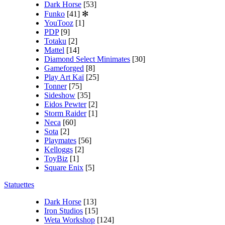
Dark Horse
[53]
Funko
[41]
✻
YouTooz
[1]
PDP
[9]
Totaku
[2]
Mattel
[14]
Diamond Select Minimates
[30]
Gameforged
[8]
Play Art Kaï
[25]
Tonner
[75]
Sideshow
[35]
Eidos Pewter
[2]
Storm Raider
[1]
Neca
[60]
Sota
[2]
Playmates
[56]
Kelloggs
[2]
ToyBiz
[1]
Square Enix
[5]
Statuettes
Dark Horse
[13]
Iron Studios
[15]
Weta Workshop
[124]