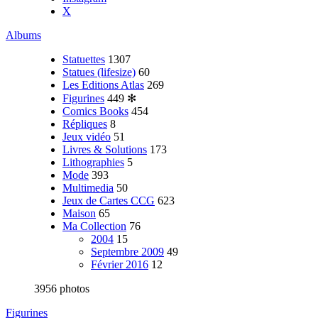
X
Albums
Statuettes
1307
Statues (lifesize)
60
Les Editions Atlas
269
Figurines
449
✻
Comics Books
454
Répliques
8
Jeux vidéo
51
Livres & Solutions
173
Lithographies
5
Mode
393
Multimedia
50
Jeux de Cartes CCG
623
Maison
65
Ma Collection
76
2004
15
Septembre 2009
49
Février 2016
12
3956 photos
Figurines