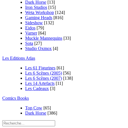
Dark Horse
[13]
Iron Studios
[15]
Weta Workshop
[124]
Gaming Heads
[816]
Sideshow
[132]
Eidos
[79]
Varner
[64]
Muckle Mannequins
[33]
Sota
[27]
Studio Oxmox
[4]
Les Editions Atlas
Les 61 Figurines
[61]
Les 6 Scènes (2005)
[56]
Les 6 Scènes (2007)
[138]
Les 14 Artefacts
[11]
Les Cadeaux
[3]
Comics Books
Top Cow
[65]
Dark Horse
[386]