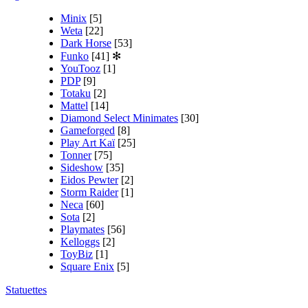
Minix
[5]
Weta
[22]
Dark Horse
[53]
Funko
[41]
✻
YouTooz
[1]
PDP
[9]
Totaku
[2]
Mattel
[14]
Diamond Select Minimates
[30]
Gameforged
[8]
Play Art Kaï
[25]
Tonner
[75]
Sideshow
[35]
Eidos Pewter
[2]
Storm Raider
[1]
Neca
[60]
Sota
[2]
Playmates
[56]
Kelloggs
[2]
ToyBiz
[1]
Square Enix
[5]
Statuettes