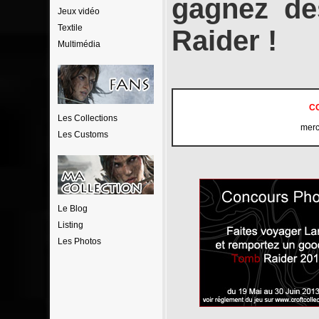
gagnez de
Jeux vidéo
Textile
Raider !
Multimédia
C
Les Collections
merci
Les Customs
Le Blog
Listing
Les Photos