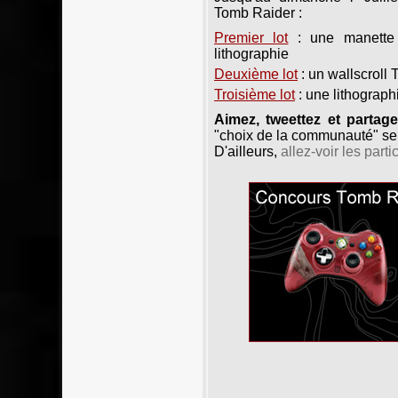
Tomb Raider :
Premier lot
: une manette
lithographie
Deuxième lot
: un wallscroll
Troisième lot
: une lithograph
Aimez, tweettez et partage
"choix de la communauté" ser
D'ailleurs,
allez-voir les part