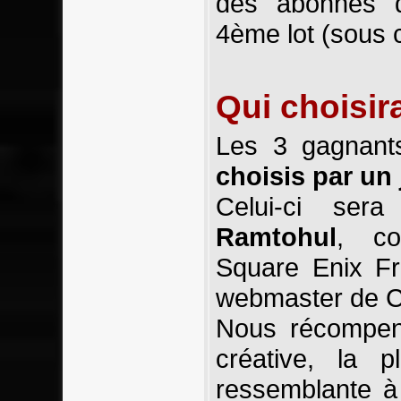
des abonnés da
4ème lot (sous c
Qui choisir
Les 3 gagnant
choisis par un 
Celui-ci se
Ramtohul
, co
Square Enix Fr
webmaster de Cr
Nous récompens
créative, la p
ressemblante à 