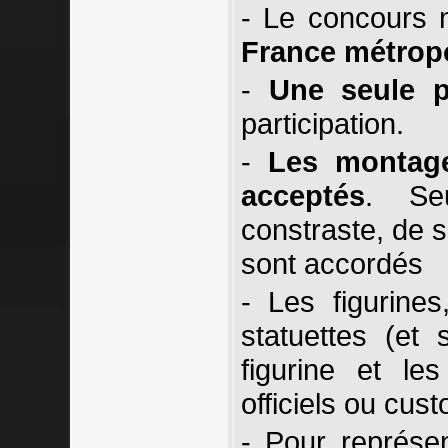
- Le concours n
France métropo
-
Une seule 
participation.
-
Les montag
acceptés
. Se
constraste, de s
sont accordés
- Les figurines,
statuettes (et 
figurine et le
officiels ou cus
- Pour représen