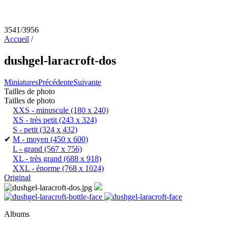
3541/3956
Accueil
/
dushgel-laracroft-dos
Miniatures
Précédente
Suivante
Tailles de photo
Tailles de photo
XXS - minuscule
(180 x 240)
XS - très petit
(243 x 324)
S - petit
(324 x 432)
✔
M - moyen
(450 x 600)
L - grand
(567 x 756)
XL - très grand
(688 x 918)
XXL - énorme
(768 x 1024)
Original
Albums