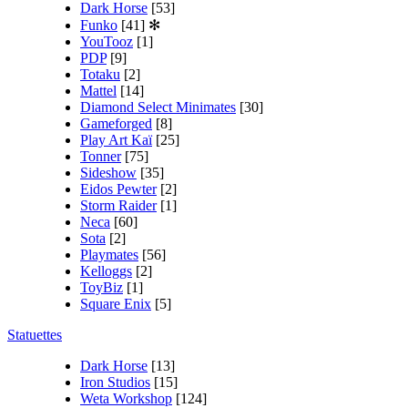
Dark Horse
[53]
Funko
[41]
✻
YouTooz
[1]
PDP
[9]
Totaku
[2]
Mattel
[14]
Diamond Select Minimates
[30]
Gameforged
[8]
Play Art Kaï
[25]
Tonner
[75]
Sideshow
[35]
Eidos Pewter
[2]
Storm Raider
[1]
Neca
[60]
Sota
[2]
Playmates
[56]
Kelloggs
[2]
ToyBiz
[1]
Square Enix
[5]
Statuettes
Dark Horse
[13]
Iron Studios
[15]
Weta Workshop
[124]