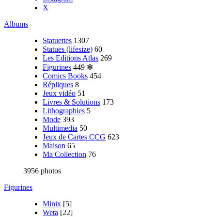
X
Albums
Statuettes
1307
Statues (lifesize)
60
Les Editions Atlas
269
Figurines
449
✻
Comics Books
454
Répliques
8
Jeux vidéo
51
Livres & Solutions
173
Lithographies
5
Mode
393
Multimedia
50
Jeux de Cartes CCG
623
Maison
65
Ma Collection
76
3956 photos
Figurines
Minix
[5]
Weta
[22]