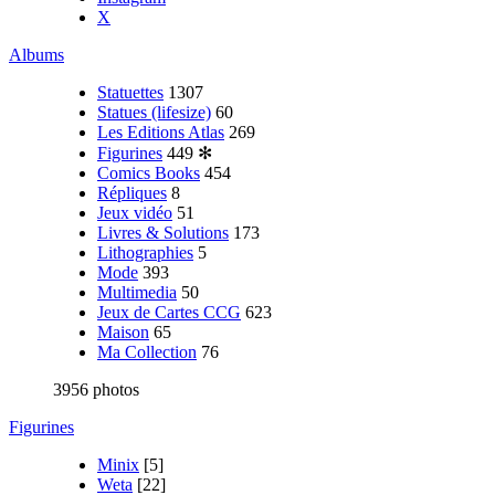
X
Albums
Statuettes
1307
Statues (lifesize)
60
Les Editions Atlas
269
Figurines
449
✻
Comics Books
454
Répliques
8
Jeux vidéo
51
Livres & Solutions
173
Lithographies
5
Mode
393
Multimedia
50
Jeux de Cartes CCG
623
Maison
65
Ma Collection
76
3956 photos
Figurines
Minix
[5]
Weta
[22]