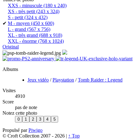
XXS - minuscule
(180 x 240)
XS - très petit
(243 x 324)
S - petit
(324 x 432)
✔
M - moyen
(450 x 600)
L - grand
(567 x 756)
XL - très grand
(688 x 918)
XXL - énorme
(768 x 1024)
Original
Albums
Jeux vidéo
/
Playstation
/
Tomb Raider : Legend
Visites
4910
Score
pas de note
Notez cette photo
Propulsé par
Piwigo
© Croft Collection 2007 -
2026 |
↑ Top