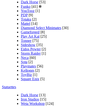
Dark Horse
[53]
Funko
[41]
✻
YouTooz
[1]
PDP
[9]
Totaku
[2]
Mattel
[14]
Diamond Select Minimates
[30]
Gameforged
[8]
Play Art Kaï
[25]
Tonner
[75]
Sideshow
[35]
Eidos Pewter
[2]
Storm Raider
[1]
Neca
[60]
Sota
[2]
Playmates
[56]
Kelloggs
[2]
ToyBiz
[1]
Square Enix
[5]
Statuettes
Dark Horse
[13]
Iron Studios
[15]
Weta Workshop
[124]