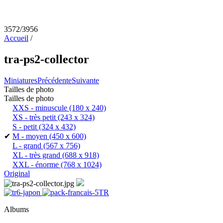
3572/3956
Accueil
/
tra-ps2-collector
Miniatures
Précédente
Suivante
Tailles de photo
Tailles de photo
XXS - minuscule
(180 x 240)
XS - très petit
(243 x 324)
S - petit
(324 x 432)
✔
M - moyen
(450 x 600)
L - grand
(567 x 756)
XL - très grand
(688 x 918)
XXL - énorme
(768 x 1024)
Original
Albums