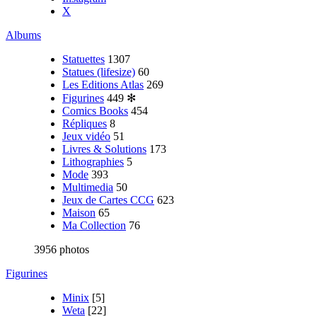
X
Albums
Statuettes
1307
Statues (lifesize)
60
Les Editions Atlas
269
Figurines
449
✻
Comics Books
454
Répliques
8
Jeux vidéo
51
Livres & Solutions
173
Lithographies
5
Mode
393
Multimedia
50
Jeux de Cartes CCG
623
Maison
65
Ma Collection
76
3956 photos
Figurines
Minix
[5]
Weta
[22]