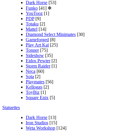
Dark Horse
[53]
Funko
[41]
✻
YouTooz
[1]
PDP
[9]
Totaku
[2]
Mattel
[14]
Diamond Select Minimates
[30]
Gameforged
[8]
Play Art Kaï
[25]
Tonner
[75]
Sideshow
[35]
Eidos Pewter
[2]
Storm Raider
[1]
Neca
[60]
Sota
[2]
Playmates
[56]
Kelloggs
[2]
ToyBiz
[1]
Square Enix
[5]
Statuettes
Dark Horse
[13]
Iron Studios
[15]
Weta Workshop
[124]