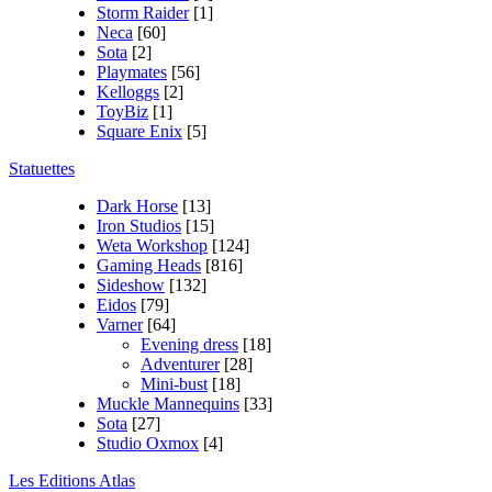
Storm Raider
[1]
Neca
[60]
Sota
[2]
Playmates
[56]
Kelloggs
[2]
ToyBiz
[1]
Square Enix
[5]
Statuettes
Dark Horse
[13]
Iron Studios
[15]
Weta Workshop
[124]
Gaming Heads
[816]
Sideshow
[132]
Eidos
[79]
Varner
[64]
Evening dress
[18]
Adventurer
[28]
Mini-bust
[18]
Muckle Mannequins
[33]
Sota
[27]
Studio Oxmox
[4]
Les Editions Atlas