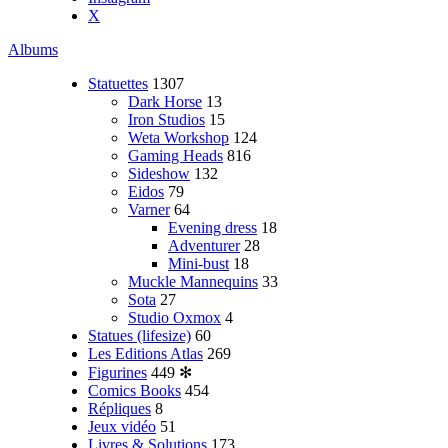
X
Albums
Statuettes
1307
Dark Horse
13
Iron Studios
15
Weta Workshop
124
Gaming Heads
816
Sideshow
132
Eidos
79
Varner
64
Evening dress
18
Adventurer
28
Mini-bust
18
Muckle Mannequins
33
Sota
27
Studio Oxmox
4
Statues (lifesize)
60
Les Editions Atlas
269
Figurines
449
✻
Comics Books
454
Répliques
8
Jeux vidéo
51
Livres & Solutions
173