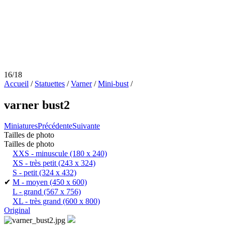
16/18
Accueil
/
Statuettes
/
Varner
/
Mini-bust
/
varner bust2
Miniatures
Précédente
Suivante
Tailles de photo
Tailles de photo
XXS - minuscule
(180 x 240)
XS - très petit
(243 x 324)
S - petit
(324 x 432)
✔
M - moyen
(450 x 600)
L - grand
(567 x 756)
XL - très grand
(600 x 800)
Original