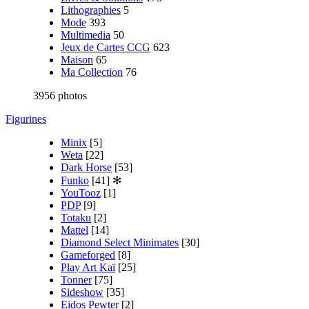
Lithographies
5
Mode
393
Multimedia
50
Jeux de Cartes CCG
623
Maison
65
Ma Collection
76
3956 photos
Figurines
Minix
[5]
Weta
[22]
Dark Horse
[53]
Funko
[41]
✻
YouTooz
[1]
PDP
[9]
Totaku
[2]
Mattel
[14]
Diamond Select Minimates
[30]
Gameforged
[8]
Play Art Kaï
[25]
Tonner
[75]
Sideshow
[35]
Eidos Pewter
[2]