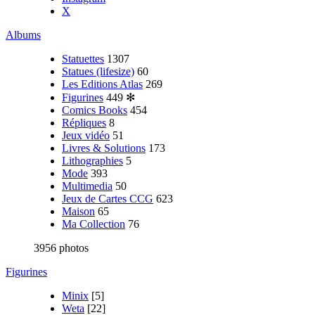
X
Albums
Statuettes
1307
Statues (lifesize)
60
Les Editions Atlas
269
Figurines
449
✻
Comics Books
454
Répliques
8
Jeux vidéo
51
Livres & Solutions
173
Lithographies
5
Mode
393
Multimedia
50
Jeux de Cartes CCG
623
Maison
65
Ma Collection
76
3956 photos
Figurines
Minix
[5]
Weta
[22]