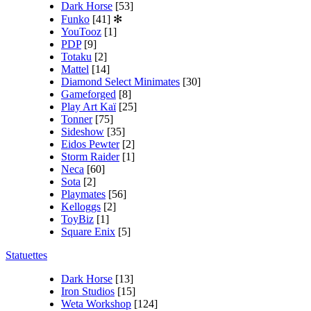
Dark Horse
[53]
Funko
[41]
✻
YouTooz
[1]
PDP
[9]
Totaku
[2]
Mattel
[14]
Diamond Select Minimates
[30]
Gameforged
[8]
Play Art Kaï
[25]
Tonner
[75]
Sideshow
[35]
Eidos Pewter
[2]
Storm Raider
[1]
Neca
[60]
Sota
[2]
Playmates
[56]
Kelloggs
[2]
ToyBiz
[1]
Square Enix
[5]
Statuettes
Dark Horse
[13]
Iron Studios
[15]
Weta Workshop
[124]