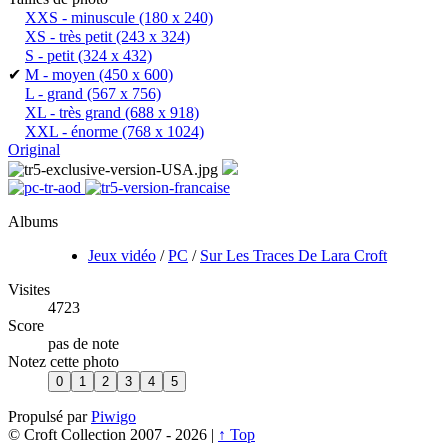
XXS - minuscule
(180 x 240)
XS - très petit
(243 x 324)
S - petit
(324 x 432)
✔
M - moyen
(450 x 600)
L - grand
(567 x 756)
XL - très grand
(688 x 918)
XXL - énorme
(768 x 1024)
Original
Albums
Jeux vidéo
/
PC
/
Sur Les Traces De Lara Croft
Visites
4723
Score
pas de note
Notez cette photo
Propulsé par
Piwigo
© Croft Collection 2007 -
2026 |
↑ Top