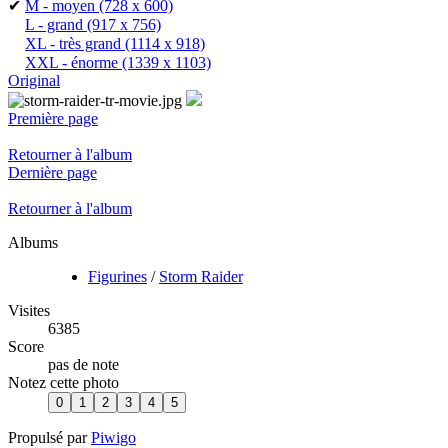
✔
M - moyen
(728 x 600)
L - grand
(917 x 756)
XL - très grand
(1114 x 918)
XXL - énorme
(1339 x 1103)
Original
Première page
Retourner à l'album
Dernière page
Retourner à l'album
Albums
Figurines
/
Storm Raider
Visites
6385
Score
pas de note
Notez cette photo
Propulsé par
Piwigo