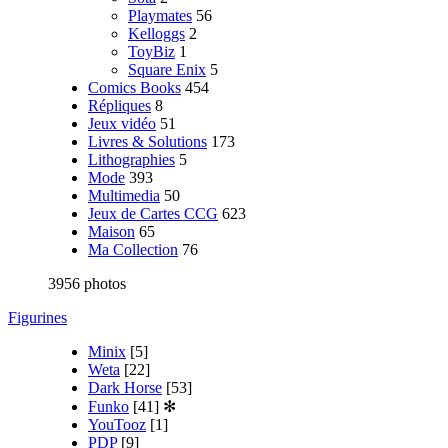
Playmates
56
Kelloggs
2
ToyBiz
1
Square Enix
5
Comics Books
454
Répliques
8
Jeux vidéo
51
Livres & Solutions
173
Lithographies
5
Mode
393
Multimedia
50
Jeux de Cartes CCG
623
Maison
65
Ma Collection
76
3956 photos
Figurines
Minix
[5]
Weta
[22]
Dark Horse
[53]
Funko
[41]
✻
YouTooz
[1]
PDP
[9]