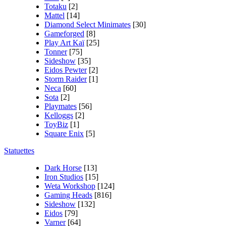
Totaku
[2]
Mattel
[14]
Diamond Select Minimates
[30]
Gameforged
[8]
Play Art Kaï
[25]
Tonner
[75]
Sideshow
[35]
Eidos Pewter
[2]
Storm Raider
[1]
Neca
[60]
Sota
[2]
Playmates
[56]
Kelloggs
[2]
ToyBiz
[1]
Square Enix
[5]
Statuettes
Dark Horse
[13]
Iron Studios
[15]
Weta Workshop
[124]
Gaming Heads
[816]
Sideshow
[132]
Eidos
[79]
Varner
[64]