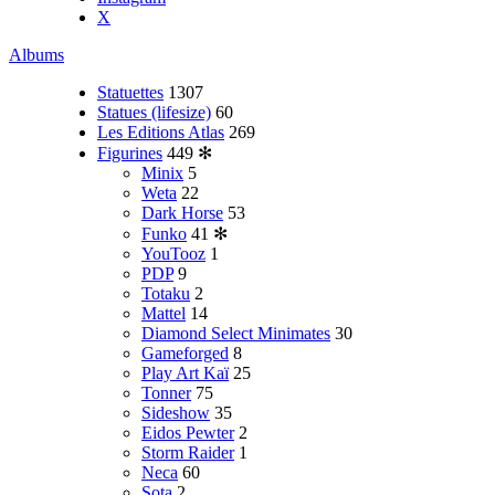
X
Albums
Statuettes
1307
Statues (lifesize)
60
Les Editions Atlas
269
Figurines
449
✻
Minix
5
Weta
22
Dark Horse
53
Funko
41
✻
YouTooz
1
PDP
9
Totaku
2
Mattel
14
Diamond Select Minimates
30
Gameforged
8
Play Art Kaï
25
Tonner
75
Sideshow
35
Eidos Pewter
2
Storm Raider
1
Neca
60
Sota
2