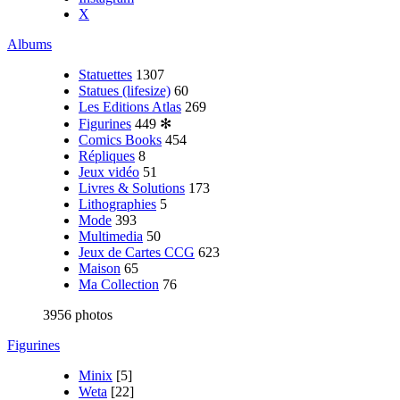
X
Albums
Statuettes
1307
Statues (lifesize)
60
Les Editions Atlas
269
Figurines
449
✻
Comics Books
454
Répliques
8
Jeux vidéo
51
Livres & Solutions
173
Lithographies
5
Mode
393
Multimedia
50
Jeux de Cartes CCG
623
Maison
65
Ma Collection
76
3956 photos
Figurines
Minix
[5]
Weta
[22]