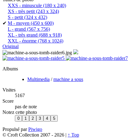
XXS - minuscule
(180 x 240)
XS - très petit
(243 x 324)
S - petit
(324 x 432)
✔
M - moyen
(450 x 600)
L - grand
(567 x 756)
XL - très grand
(688 x 918)
XXL - énorme
(768 x 1024)
Original
Albums
Multimedia
/
machine a sous
Visites
5167
Score
pas de note
Notez cette photo
Propulsé par
Piwigo
© Croft Collection 2007 -
2026 |
↑ Top