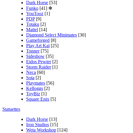
Dark Horse
[53]
Funko
[41]
✻
YouTooz
[1]
PDP
[9]
Totaku
[2]
Mattel
[14]
Diamond Select Minimates
[30]
Gameforged
[8]
Play Art Kaï
[25]
Tonner
[75]
Sideshow
[35]
Eidos Pewter
[2]
Storm Raider
[1]
Neca
[60]
Sota
[2]
Playmates
[56]
Kelloggs
[2]
ToyBiz
[1]
Square Enix
[5]
Statuettes
Dark Horse
[13]
Iron Studios
[15]
Weta Workshop
[124]