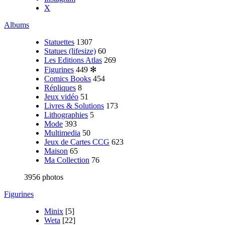
X
Albums
Statuettes
1307
Statues (lifesize)
60
Les Editions Atlas
269
Figurines
449
✻
Comics Books
454
Répliques
8
Jeux vidéo
51
Livres & Solutions
173
Lithographies
5
Mode
393
Multimedia
50
Jeux de Cartes CCG
623
Maison
65
Ma Collection
76
3956 photos
Figurines
Minix
[5]
Weta
[22]