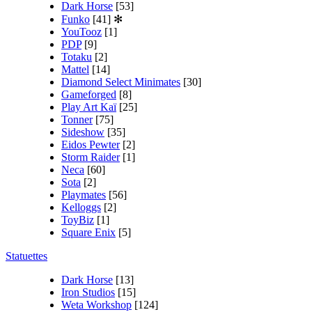
Dark Horse
[53]
Funko
[41]
✻
YouTooz
[1]
PDP
[9]
Totaku
[2]
Mattel
[14]
Diamond Select Minimates
[30]
Gameforged
[8]
Play Art Kaï
[25]
Tonner
[75]
Sideshow
[35]
Eidos Pewter
[2]
Storm Raider
[1]
Neca
[60]
Sota
[2]
Playmates
[56]
Kelloggs
[2]
ToyBiz
[1]
Square Enix
[5]
Statuettes
Dark Horse
[13]
Iron Studios
[15]
Weta Workshop
[124]