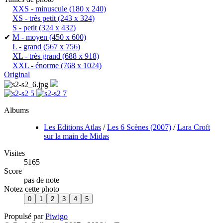
XXS - minuscule
(180 x 240)
XS - très petit
(243 x 324)
S - petit
(324 x 432)
✔
M - moyen
(450 x 600)
L - grand
(567 x 756)
XL - très grand
(688 x 918)
XXL - énorme
(768 x 1024)
Original
Albums
Les Editions Atlas
/
Les 6 Scènes (2007)
/
Lara Croft
sur la main de Midas
Visites
5165
Score
pas de note
Notez cette photo
Propulsé par
Piwigo