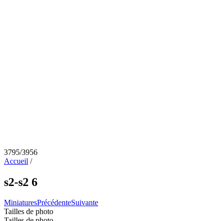
3795/3956
Accueil
/
s2-s2 6
Miniatures
Précédente
Suivante
Tailles de photo
Tailles de photo