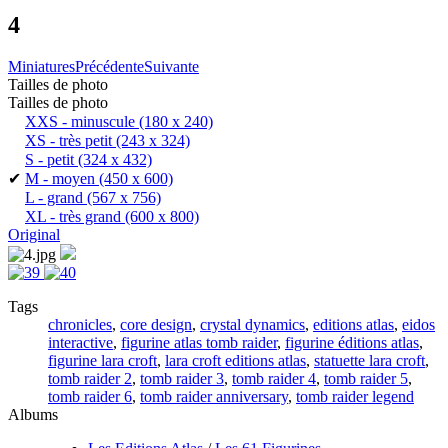
4
Miniatures
Précédente
Suivante
Tailles de photo
Tailles de photo
XXS - minuscule
(180 x 240)
XS - très petit
(243 x 324)
S - petit
(324 x 432)
✔
M - moyen
(450 x 600)
L - grand
(567 x 756)
XL - très grand
(600 x 800)
Original
Tags
chronicles
,
core design
,
crystal dynamics
,
editions atlas
,
eidos
interactive
,
figurine atlas tomb raider
,
figurine éditions atlas
,
figurine lara croft
,
lara croft editions atlas
,
statuette lara croft
,
tomb raider 2
,
tomb raider 3
,
tomb raider 4
,
tomb raider 5
,
tomb raider 6
,
tomb raider anniversary
,
tomb raider legend
Albums