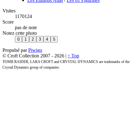
Les Editions Atlas
/
Les 61 Figurines
Visites
1170124
Score
pas de note
Notez cette photo
Propulsé par
Piwigo
© Croft Collection 2007 -
2026 |
↑ Top
TOMB RAIDER, LARA CROFT and CRYSTAL DYNAMICS are trademarks of the
Crystal Dynamics group of companies.