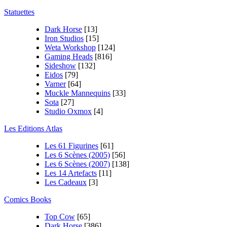
Statuettes
Dark Horse
[13]
Iron Studios
[15]
Weta Workshop
[124]
Gaming Heads
[816]
Sideshow
[132]
Eidos
[79]
Varner
[64]
Muckle Mannequins
[33]
Sota
[27]
Studio Oxmox
[4]
Les Editions Atlas
Les 61 Figurines
[61]
Les 6 Scènes (2005)
[56]
Les 6 Scènes (2007)
[138]
Les 14 Artefacts
[11]
Les Cadeaux
[3]
Comics Books
Top Cow
[65]
Dark Horse
[386]