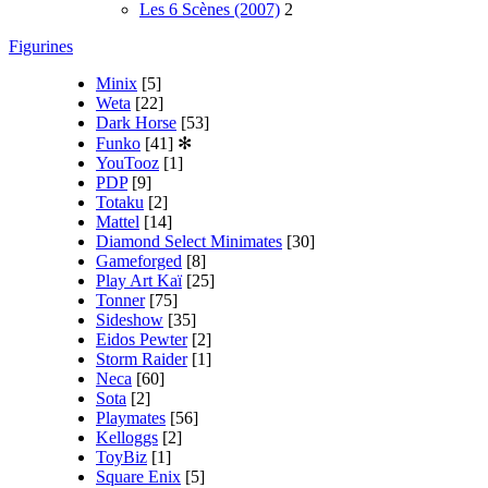
Les 6 Scènes (2007)
2
Figurines
Minix
[5]
Weta
[22]
Dark Horse
[53]
Funko
[41]
✻
YouTooz
[1]
PDP
[9]
Totaku
[2]
Mattel
[14]
Diamond Select Minimates
[30]
Gameforged
[8]
Play Art Kaï
[25]
Tonner
[75]
Sideshow
[35]
Eidos Pewter
[2]
Storm Raider
[1]
Neca
[60]
Sota
[2]
Playmates
[56]
Kelloggs
[2]
ToyBiz
[1]
Square Enix
[5]