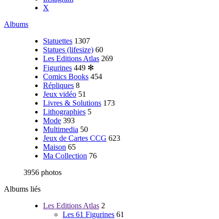
X
Albums
Statuettes
1307
Statues (lifesize)
60
Les Editions Atlas
269
Figurines
449
✻
Comics Books
454
Répliques
8
Jeux vidéo
51
Livres & Solutions
173
Lithographies
5
Mode
393
Multimedia
50
Jeux de Cartes CCG
623
Maison
65
Ma Collection
76
3956 photos
Albums liés
Les Editions Atlas
2
Les 61 Figurines
61