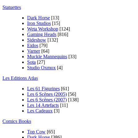
Statuettes
Dark Horse
[13]
Iron Studios
[15]
Weta Workshop
[124]
Gaming Heads
[816]
Sideshow
[132]
Eidos
[79]
Varner
[64]
Muckle Mannequins
[33]
Sota
[27]
Studio Oxmox
[4]
Les Editions Atlas
Les 61 Figurines
[61]
Les 6 Scènes (2005)
[56]
Les 6 Scènes (2007)
[138]
Les 14 Artefacts
[11]
Les Cadeaux
[3]
Comics Books
Top Cow
[65]
Dark Horse
[386]