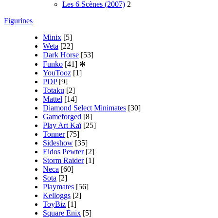
Les 6 Scènes (2007)
2
Figurines
Minix
[5]
Weta
[22]
Dark Horse
[53]
Funko
[41]
✻
YouTooz
[1]
PDP
[9]
Totaku
[2]
Mattel
[14]
Diamond Select Minimates
[30]
Gameforged
[8]
Play Art Kaï
[25]
Tonner
[75]
Sideshow
[35]
Eidos Pewter
[2]
Storm Raider
[1]
Neca
[60]
Sota
[2]
Playmates
[56]
Kelloggs
[2]
ToyBiz
[1]
Square Enix
[5]