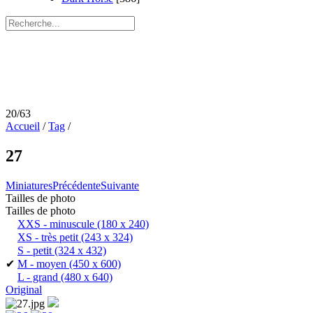
20/63
Accueil
/
Tag
/
27
Miniatures
Précédente
Suivante
Tailles de photo
Tailles de photo
XXS - minuscule
(180 x 240)
XS - très petit
(243 x 324)
S - petit
(324 x 432)
✔
M - moyen
(450 x 600)
L - grand
(480 x 640)
Original