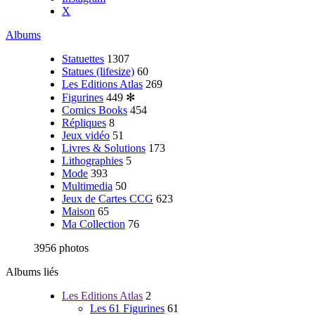
X
Albums
Statuettes
1307
Statues (lifesize)
60
Les Editions Atlas
269
Figurines
449
✻
Comics Books
454
Répliques
8
Jeux vidéo
51
Livres & Solutions
173
Lithographies
5
Mode
393
Multimedia
50
Jeux de Cartes CCG
623
Maison
65
Ma Collection
76
3956 photos
Albums liés
Les Editions Atlas
2
Les 61 Figurines
61