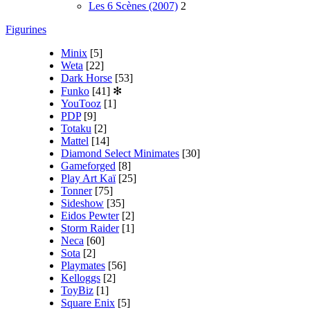
Les 6 Scènes (2007)
2
Figurines
Minix
[5]
Weta
[22]
Dark Horse
[53]
Funko
[41]
✻
YouTooz
[1]
PDP
[9]
Totaku
[2]
Mattel
[14]
Diamond Select Minimates
[30]
Gameforged
[8]
Play Art Kaï
[25]
Tonner
[75]
Sideshow
[35]
Eidos Pewter
[2]
Storm Raider
[1]
Neca
[60]
Sota
[2]
Playmates
[56]
Kelloggs
[2]
ToyBiz
[1]
Square Enix
[5]