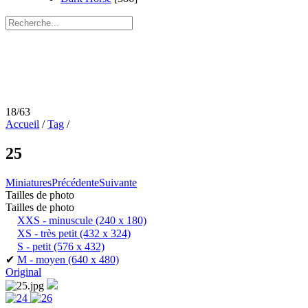
18/63
Accueil
/
Tag
/
25
Miniatures
Précédente
Suivante
Tailles de photo
Tailles de photo
XXS - minuscule
(240 x 180)
XS - très petit
(432 x 324)
S - petit
(576 x 432)
✔
M - moyen
(640 x 480)
Original