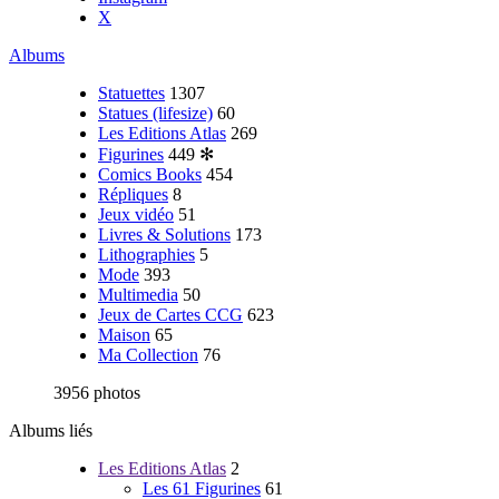
X
Albums
Statuettes
1307
Statues (lifesize)
60
Les Editions Atlas
269
Figurines
449
✻
Comics Books
454
Répliques
8
Jeux vidéo
51
Livres & Solutions
173
Lithographies
5
Mode
393
Multimedia
50
Jeux de Cartes CCG
623
Maison
65
Ma Collection
76
3956 photos
Albums liés
Les Editions Atlas
2
Les 61 Figurines
61