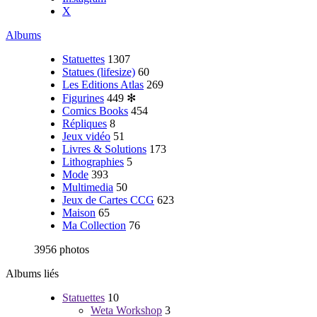
X
Albums
Statuettes
1307
Statues (lifesize)
60
Les Editions Atlas
269
Figurines
449
✻
Comics Books
454
Répliques
8
Jeux vidéo
51
Livres & Solutions
173
Lithographies
5
Mode
393
Multimedia
50
Jeux de Cartes CCG
623
Maison
65
Ma Collection
76
3956 photos
Albums liés
Statuettes
10
Weta Workshop
3