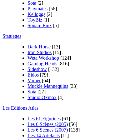
Sota
[2]
Playmates
[56]
Kelloggs
[2]
ToyBiz
[1]
Square Enix
[5]
Statuettes
Dark Horse
[13]
Iron Studios
[15]
Weta Workshop
[124]
Gaming Heads
[816]
Sideshow
[132]
Eidos
[79]
Varner
[64]
Muckle Mannequins
[33]
Sota
[27]
Studio Oxmox
[4]
Les Editions Atlas
Les 61 Figurines
[61]
Les 6 Scènes (2005)
[56]
Les 6 Scènes (2007)
[138]
Les 14 Artefacts
[11]