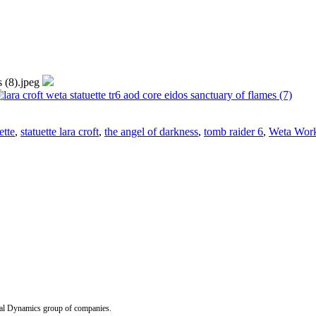
ette
,
statuette lara croft
,
the angel of darkness
,
tomb raider 6
,
Weta Wor
Dynamics group of companies.