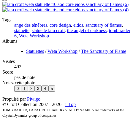
Tags
ange des ténèbres
,
core design
,
eidos
,
sanctuary of flames
,
statuette
,
statuette lara croft
,
the angel of darkness
,
tomb raider
6
,
Weta Workshop
Albums
Statuettes
/
Weta Workshop
/
The Sanctuary of Flame
Visites
492
Score
pas de note
Notez cette photo
Propulsé par
Piwigo
© Croft Collection 2007 -
2026 |
↑ Top
TOMB RAIDER, LARA CROFT and CRYSTAL DYNAMICS are trademarks of the
Crystal Dynamics group of companies.