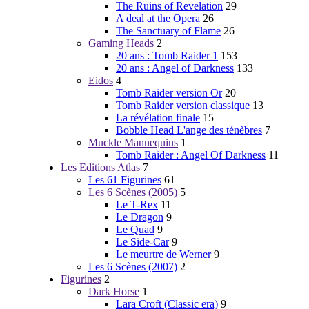
The Ruins of Revelation
29
A deal at the Opera
26
The Sanctuary of Flame
26
Gaming Heads
2
20 ans : Tomb Raider 1
153
20 ans : Angel of Darkness
133
Eidos
4
Tomb Raider version Or
20
Tomb Raider version classique
13
La révélation finale
15
Bobble Head L'ange des ténèbres
7
Muckle Mannequins
1
Tomb Raider : Angel Of Darkness
11
Les Editions Atlas
7
Les 61 Figurines
61
Les 6 Scènes (2005)
5
Le T-Rex
11
Le Dragon
9
Le Quad
9
Le Side-Car
9
Le meurtre de Werner
9
Les 6 Scènes (2007)
2
Figurines
2
Dark Horse
1
Lara Croft (Classic era)
9