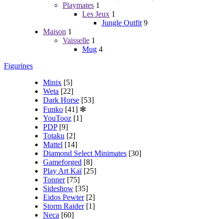
Playmates
1
Les Jeux
1
Jungle Outfit
9
Maison
1
Vaisselle
1
Mug
4
Figurines
Minix
[5]
Weta
[22]
Dark Horse
[53]
Funko
[41]
✻
YouTooz
[1]
PDP
[9]
Totaku
[2]
Mattel
[14]
Diamond Select Minimates
[30]
Gameforged
[8]
Play Art Kaï
[25]
Tonner
[75]
Sideshow
[35]
Eidos Pewter
[2]
Storm Raider
[1]
Neca
[60]