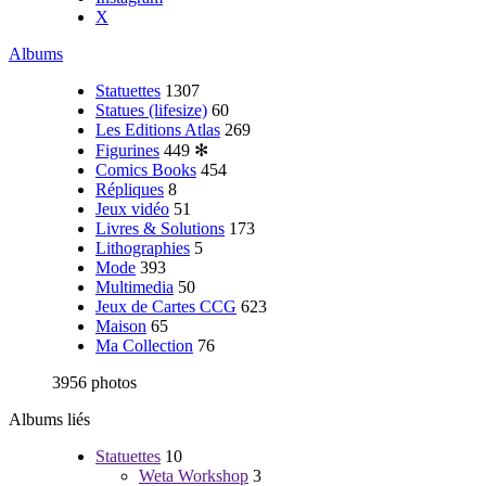
X
Albums
Statuettes
1307
Statues (lifesize)
60
Les Editions Atlas
269
Figurines
449
✻
Comics Books
454
Répliques
8
Jeux vidéo
51
Livres & Solutions
173
Lithographies
5
Mode
393
Multimedia
50
Jeux de Cartes CCG
623
Maison
65
Ma Collection
76
3956 photos
Albums liés
Statuettes
10
Weta Workshop
3