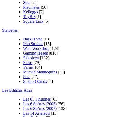
Sota
[2]
Playmates
[56]
Kelloggs
[2]
ToyBiz
[1]
Square Enix
[5]
Statuettes
Dark Horse
[13]
Iron Studios
[15]
Weta Workshop
[124]
Gaming Heads
[816]
Sideshow
[132]
Eidos
[79]
Varner
[64]
Muckle Mannequins
[33]
Sota
[27]
Studio Oxmox
[4]
Les Editions Atlas
Les 61 Figurines
[61]
Les 6 Scènes (2005)
[56]
Les 6 Scènes (2007)
[138]
Les 14 Artefacts
[11]