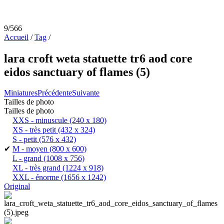
9/566
Accueil
/
Tag
/
lara croft weta statuette tr6 aod core
eidos sanctuary of flames (5)
Miniatures
Précédente
Suivante
Tailles de photo
Tailles de photo
XXS - minuscule
(240 x 180)
XS - très petit
(432 x 324)
S - petit
(576 x 432)
✔
M - moyen
(800 x 600)
L - grand
(1008 x 756)
XL - très grand
(1224 x 918)
XXL - énorme
(1656 x 1242)
Original