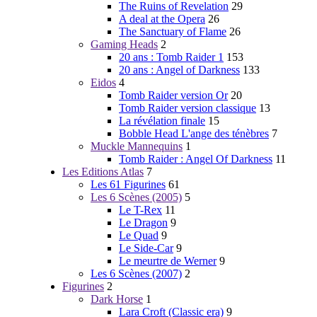
The Ruins of Revelation
29
A deal at the Opera
26
The Sanctuary of Flame
26
Gaming Heads
2
20 ans : Tomb Raider 1
153
20 ans : Angel of Darkness
133
Eidos
4
Tomb Raider version Or
20
Tomb Raider version classique
13
La révélation finale
15
Bobble Head L'ange des ténèbres
7
Muckle Mannequins
1
Tomb Raider : Angel Of Darkness
11
Les Editions Atlas
7
Les 61 Figurines
61
Les 6 Scènes (2005)
5
Le T-Rex
11
Le Dragon
9
Le Quad
9
Le Side-Car
9
Le meurtre de Werner
9
Les 6 Scènes (2007)
2
Figurines
2
Dark Horse
1
Lara Croft (Classic era)
9