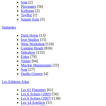
Sota
[2]
Playmates
[56]
Kelloggs
[2]
ToyBiz
[1]
Square Enix
[5]
Statuettes
Dark Horse
[13]
Iron Studios
[15]
Weta Workshop
[124]
Gaming Heads
[816]
Sideshow
[132]
Eidos
[79]
Varner
[64]
Muckle Mannequins
[33]
Sota
[27]
Studio Oxmox
[4]
Les Editions Atlas
Les 61 Figurines
[61]
Les 6 Scènes (2005)
[56]
Les 6 Scènes (2007)
[138]
Les 14 Artefacts
[11]