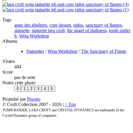
Tags
ange des ténèbres
,
core design
,
eidos
,
sanctuary of flames
,
statuette
,
statuette lara croft
,
the angel of darkness
,
tomb raider
6
,
Weta Workshop
Albums
Statuettes
/
Weta Workshop
/
The Sanctuary of Flame
Visites
484
Score
pas de note
Notez cette photo
Propulsé par
Piwigo
© Croft Collection 2007 -
2026 |
↑ Top
TOMB RAIDER, LARA CROFT and CRYSTAL DYNAMICS are trademarks of the
Crystal Dynamics group of companies.