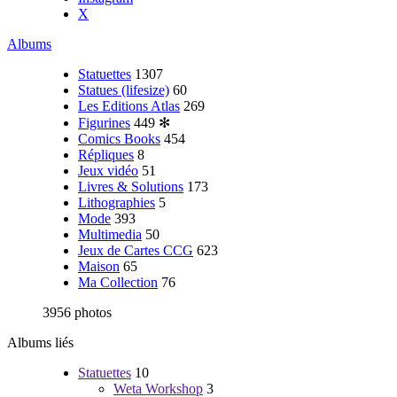
X
Albums
Statuettes
1307
Statues (lifesize)
60
Les Editions Atlas
269
Figurines
449
✻
Comics Books
454
Répliques
8
Jeux vidéo
51
Livres & Solutions
173
Lithographies
5
Mode
393
Multimedia
50
Jeux de Cartes CCG
623
Maison
65
Ma Collection
76
3956 photos
Albums liés
Statuettes
10
Weta Workshop
3