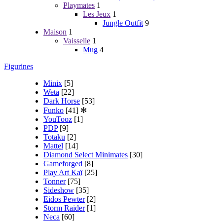
Playmates
1
Les Jeux
1
Jungle Outfit
9
Maison
1
Vaisselle
1
Mug
4
Figurines
Minix
[5]
Weta
[22]
Dark Horse
[53]
Funko
[41]
✻
YouTooz
[1]
PDP
[9]
Totaku
[2]
Mattel
[14]
Diamond Select Minimates
[30]
Gameforged
[8]
Play Art Kaï
[25]
Tonner
[75]
Sideshow
[35]
Eidos Pewter
[2]
Storm Raider
[1]
Neca
[60]