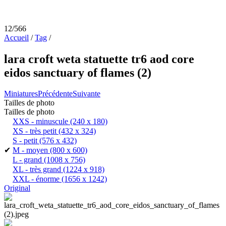
12/566
Accueil
/
Tag
/
lara croft weta statuette tr6 aod core
eidos sanctuary of flames (2)
Miniatures
Précédente
Suivante
Tailles de photo
Tailles de photo
XXS - minuscule
(240 x 180)
XS - très petit
(432 x 324)
S - petit
(576 x 432)
✔
M - moyen
(800 x 600)
L - grand
(1008 x 756)
XL - très grand
(1224 x 918)
XXL - énorme
(1656 x 1242)
Original