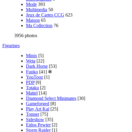
Mode
393
Multimedia
50
Jeux de Cartes CCG
623
Maison
65
Ma Collection
76
3956 photos
Figurines
Minix
[5]
Weta
[22]
Dark Horse
[53]
Funko
[41]
✻
YouTooz
[1]
PDP
[9]
Totaku
[2]
Mattel
[14]
Diamond Select Minimates
[30]
Gameforged
[8]
Play Art Kaï
[25]
Tonner
[75]
Sideshow
[35]
Eidos Pewter
[2]
Storm Raider
[1]