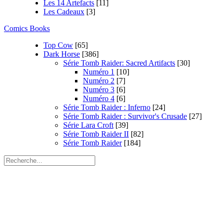
Les 14 Artefacts
[11]
Les Cadeaux
[3]
Comics Books
Top Cow
[65]
Dark Horse
[386]
Série Tomb Raider: Sacred Artifacts
[30]
Numéro 1
[10]
Numéro 2
[7]
Numéro 3
[6]
Numéro 4
[6]
Série Tomb Raider : Inferno
[24]
Série Tomb Raider : Survivor's Crusade
[27]
Série Lara Croft
[39]
Série Tomb Raider II
[82]
Série Tomb Raider
[184]