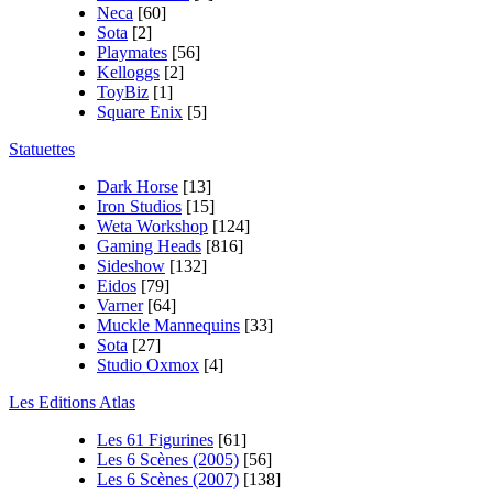
Neca
[60]
Sota
[2]
Playmates
[56]
Kelloggs
[2]
ToyBiz
[1]
Square Enix
[5]
Statuettes
Dark Horse
[13]
Iron Studios
[15]
Weta Workshop
[124]
Gaming Heads
[816]
Sideshow
[132]
Eidos
[79]
Varner
[64]
Muckle Mannequins
[33]
Sota
[27]
Studio Oxmox
[4]
Les Editions Atlas
Les 61 Figurines
[61]
Les 6 Scènes (2005)
[56]
Les 6 Scènes (2007)
[138]