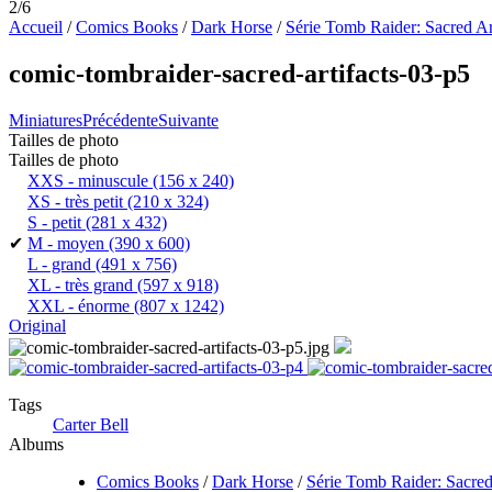
2/6
Accueil
/
Comics Books
/
Dark Horse
/
Série Tomb Raider: Sacred Ar
comic-tombraider-sacred-artifacts-03-p5
Miniatures
Précédente
Suivante
Tailles de photo
Tailles de photo
XXS - minuscule
(156 x 240)
XS - très petit
(210 x 324)
S - petit
(281 x 432)
✔
M - moyen
(390 x 600)
L - grand
(491 x 756)
XL - très grand
(597 x 918)
XXL - énorme
(807 x 1242)
Original
Tags
Carter Bell
Albums
Comics Books
/
Dark Horse
/
Série Tomb Raider: Sacred 