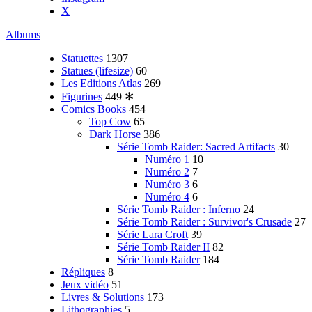
X
Albums
Statuettes
1307
Statues (lifesize)
60
Les Editions Atlas
269
Figurines
449
✻
Comics Books
454
Top Cow
65
Dark Horse
386
Série Tomb Raider: Sacred Artifacts
30
Numéro 1
10
Numéro 2
7
Numéro 3
6
Numéro 4
6
Série Tomb Raider : Inferno
24
Série Tomb Raider : Survivor's Crusade
27
Série Lara Croft
39
Série Tomb Raider II
82
Série Tomb Raider
184
Répliques
8
Jeux vidéo
51
Livres & Solutions
173
Lithographies
5