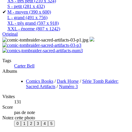
XS - très petit
(210 x 324)
S - petit
(281 x 432)
✔
M - moyen
(390 x 600)
L - grand
(491 x 756)
XL - très grand
(597 x 918)
XXL - énorme
(807 x 1242)
Original
Tags
Carter Bell
Albums
Comics Books
/
Dark Horse
/
Série Tomb Raider:
Sacred Artifacts
/
Numéro 3
Visites
131
Score
pas de note
Notez cette photo