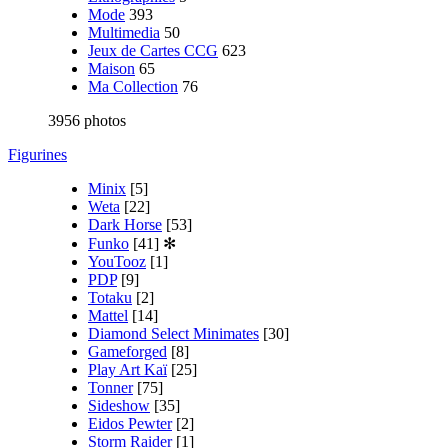
Mode
393
Multimedia
50
Jeux de Cartes CCG
623
Maison
65
Ma Collection
76
3956 photos
Figurines
Minix
[5]
Weta
[22]
Dark Horse
[53]
Funko
[41]
✻
YouTooz
[1]
PDP
[9]
Totaku
[2]
Mattel
[14]
Diamond Select Minimates
[30]
Gameforged
[8]
Play Art Kaï
[25]
Tonner
[75]
Sideshow
[35]
Eidos Pewter
[2]
Storm Raider
[1]