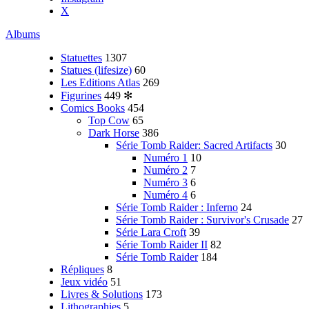
X
Albums
Statuettes
1307
Statues (lifesize)
60
Les Editions Atlas
269
Figurines
449
✻
Comics Books
454
Top Cow
65
Dark Horse
386
Série Tomb Raider: Sacred Artifacts
30
Numéro 1
10
Numéro 2
7
Numéro 3
6
Numéro 4
6
Série Tomb Raider : Inferno
24
Série Tomb Raider : Survivor's Crusade
27
Série Lara Croft
39
Série Tomb Raider II
82
Série Tomb Raider
184
Répliques
8
Jeux vidéo
51
Livres & Solutions
173
Lithographies
5