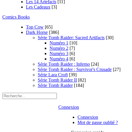
Les 14 Artefacts
[11]
Les Cadeaux
[3]
Comics Books
Top Cow
[65]
Dark Horse
[386]
Série Tomb Raider: Sacred Artifacts
[30]
Numéro 1
[10]
Numéro 2
[7]
Numéro 3
[6]
Numéro 4
[6]
Série Tomb Raider : Inferno
[24]
Série Tomb Raider : Survivor's Crusade
[27]
Série Lara Croft
[39]
Série Tomb Raider II
[82]
Série Tomb Raider
[184]
Connexion
Connexion
Mot de passe oublié ?