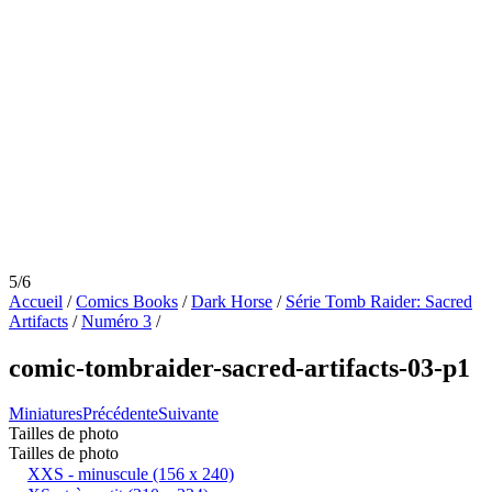
5/6
Accueil
/
Comics Books
/
Dark Horse
/
Série Tomb Raider: Sacred
Artifacts
/
Numéro 3
/
comic-tombraider-sacred-artifacts-03-p1
Miniatures
Précédente
Suivante
Tailles de photo
Tailles de photo
XXS - minuscule
(156 x 240)