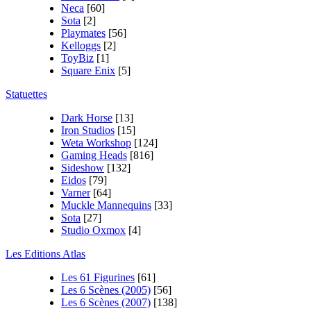
Neca
[60]
Sota
[2]
Playmates
[56]
Kelloggs
[2]
ToyBiz
[1]
Square Enix
[5]
Statuettes
Dark Horse
[13]
Iron Studios
[15]
Weta Workshop
[124]
Gaming Heads
[816]
Sideshow
[132]
Eidos
[79]
Varner
[64]
Muckle Mannequins
[33]
Sota
[27]
Studio Oxmox
[4]
Les Editions Atlas
Les 61 Figurines
[61]
Les 6 Scènes (2005)
[56]
Les 6 Scènes (2007)
[138]