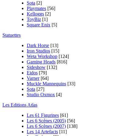
Sota
[2]
Playmates
[56]
Kelloggs
[2]
ToyBiz
[1]
Square Enix
[5]
Statuettes
Dark Horse
[13]
Iron Studios
[15]
Weta Workshop
[124]
Gaming Heads
[816]
Sideshow
[132]
Eidos
[79]
Varner
[64]
Muckle Mannequins
[33]
Sota
[27]
Studio Oxmox
[4]
Les Editions Atlas
Les 61 Figurines
[61]
Les 6 Scènes (2005)
[56]
Les 6 Scènes (2007)
[138]
Les 14 Artefacts
[11]