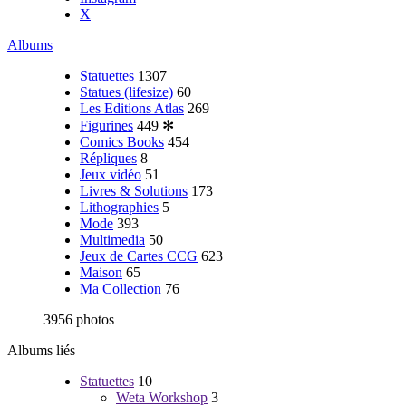
X
Albums
Statuettes
1307
Statues (lifesize)
60
Les Editions Atlas
269
Figurines
449
✻
Comics Books
454
Répliques
8
Jeux vidéo
51
Livres & Solutions
173
Lithographies
5
Mode
393
Multimedia
50
Jeux de Cartes CCG
623
Maison
65
Ma Collection
76
3956 photos
Albums liés
Statuettes
10
Weta Workshop
3