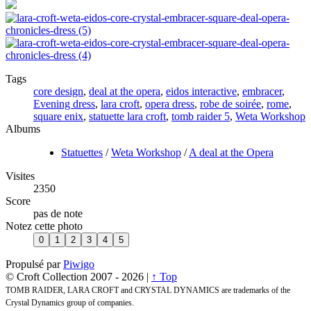
Tags
core design
,
deal at the opera
,
eidos interactive
,
embracer
,
Evening dress
,
lara croft
,
opera dress
,
robe de soirée
,
rome
,
square enix
,
statuette lara croft
,
tomb raider 5
,
Weta Workshop
Albums
Statuettes
/
Weta Workshop
/
A deal at the Opera
Visites
2350
Score
pas de note
Notez cette photo
Propulsé par
Piwigo
© Croft Collection 2007 -
2026 |
↑ Top
TOMB RAIDER, LARA CROFT and CRYSTAL DYNAMICS are trademarks of the
Crystal Dynamics group of companies.