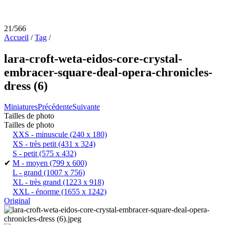
21/566
Accueil
/
Tag
/
lara-croft-weta-eidos-core-crystal-
embracer-square-deal-opera-chronicles-
dress (6)
Miniatures
Précédente
Suivante
Tailles de photo
Tailles de photo
XXS - minuscule
(240 x 180)
XS - très petit
(431 x 324)
S - petit
(575 x 432)
✔
M - moyen
(799 x 600)
L - grand
(1007 x 756)
XL - très grand
(1223 x 918)
XXL - énorme
(1655 x 1242)
Original