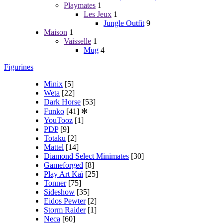
Playmates
1
Les Jeux
1
Jungle Outfit
9
Maison
1
Vaisselle
1
Mug
4
Figurines
Minix
[5]
Weta
[22]
Dark Horse
[53]
Funko
[41]
✻
YouTooz
[1]
PDP
[9]
Totaku
[2]
Mattel
[14]
Diamond Select Minimates
[30]
Gameforged
[8]
Play Art Kaï
[25]
Tonner
[75]
Sideshow
[35]
Eidos Pewter
[2]
Storm Raider
[1]
Neca
[60]