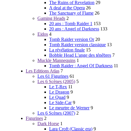
The Ruins of Revelation
29
A deal at the Opera
26
The Sanctuary of Flame
26
Gaming Heads
2
20 ans : Tomb Raider 1
153
20 ans : Angel of Darkness
133
Eidos
4
Tomb Raider version Or
20
Tomb Raider version classique
13
La révélation finale
15
Bobble Head L'ange des ténèbres
7
Muckle Mannequins
1
Tomb Raider : Angel Of Darkness
11
Les Editions Atlas
7
Les 61 Figurines
61
Les 6 Scènes (2005)
5
Le T-Rex
11
Le Dragon
9
Le Quad
9
Le Side-Car
9
Le meurtre de Werner
9
Les 6 Scènes (2007)
2
Figurines
2
Dark Horse
1
Lara Croft (Classic era)
9