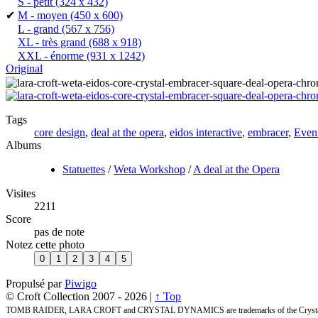
S - petit
(324 x 432)
✔
M - moyen
(450 x 600)
L - grand
(567 x 756)
XL - très grand
(688 x 918)
XXL - énorme
(931 x 1242)
Original
Tags
core design
,
deal at the opera
,
eidos interactive
,
embracer
,
Even
Albums
Statuettes
/
Weta Workshop
/
A deal at the Opera
Visites
2211
Score
pas de note
Notez cette photo
Propulsé par
Piwigo
© Croft Collection 2007 -
2026 |
↑ Top
TOMB RAIDER, LARA CROFT and CRYSTAL DYNAMICS are trademarks of the Crystal 