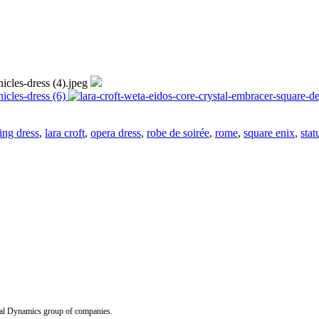
ing dress
,
lara croft
,
opera dress
,
robe de soirée
,
rome
,
square enix
,
stat
Dynamics group of companies.