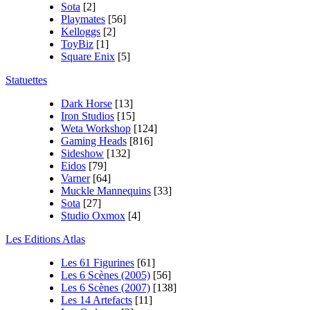
Sota
[2]
Playmates
[56]
Kelloggs
[2]
ToyBiz
[1]
Square Enix
[5]
Statuettes
Dark Horse
[13]
Iron Studios
[15]
Weta Workshop
[124]
Gaming Heads
[816]
Sideshow
[132]
Eidos
[79]
Varner
[64]
Muckle Mannequins
[33]
Sota
[27]
Studio Oxmox
[4]
Les Editions Atlas
Les 61 Figurines
[61]
Les 6 Scènes (2005)
[56]
Les 6 Scènes (2007)
[138]
Les 14 Artefacts
[11]