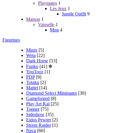
Playmates
1
Les Jeux
1
Jungle Outfit
9
Maison
1
Vaisselle
1
Mug
4
Figurines
Minix
[5]
Weta
[22]
Dark Horse
[53]
Funko
[41]
✻
YouTooz
[1]
PDP
[9]
Totaku
[2]
Mattel
[14]
Diamond Select Minimates
[30]
Gameforged
[8]
Play Art Kaï
[25]
Tonner
[75]
Sideshow
[35]
Eidos Pewter
[2]
Storm Raider
[1]
Neca
[60]