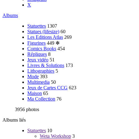
X
Albums
Statuettes
1307
Statues (lifesize)
60
Les Editions Atlas
269
Figurines
449
✻
Comics Books
454
Répliques
8
Jeux vidéo
51
Livres & Solutions
173
Lithographies
5
Mode
393
Multimedia
50
Jeux de Cartes CCG
623
Maison
65
Ma Collection
76
3956 photos
Albums liés
Statuettes
10
Weta Workshop
3