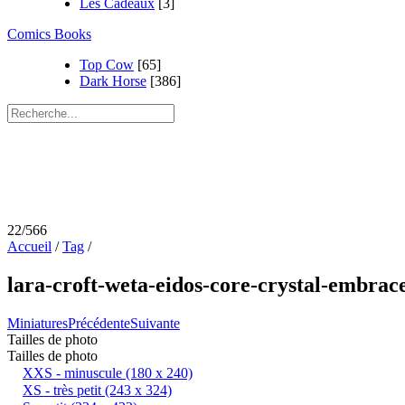
Les Cadeaux
[3]
Comics Books
Top Cow
[65]
Dark Horse
[386]
22/566
Accueil
/
Tag
/
lara-croft-weta-eidos-core-crystal-embrace
Miniatures
Précédente
Suivante
Tailles de photo
Tailles de photo
XXS - minuscule
(180 x 240)
XS - très petit
(243 x 324)