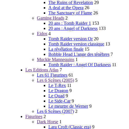
The Ruins of Revelation
29
A deal at the Opera
26
The Sanctuary of Flame
26
Gaming Heads
2
20 ans : Tomb Raider 1
153
20 ans : Angel of Darkness
133
Eidos
4
Tomb Raider version Or
20
Tomb Raider version classique
13
La révélation finale
15
Bobble Head L'ange des ténèbres
7
Muckle Mannequins
1
Tomb Raider : Angel Of Darkness
11
Les Editions Atlas
7
Les 61 Figurines
61
Les 6 Scènes (2005)
5
Le T-Rex
11
Le Dragon
9
Le Quad
9
Le Side-Car
9
Le meurtre de Werner
9
Les 6 Scènes (2007)
2
Figurines
2
Dark Horse
1
Lara Croft (Classic era)
9