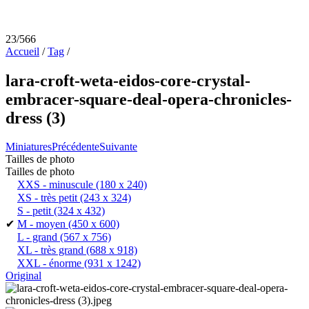
23/566
Accueil
/
Tag
/
lara-croft-weta-eidos-core-crystal-
embracer-square-deal-opera-chronicles-
dress (3)
Miniatures
Précédente
Suivante
Tailles de photo
Tailles de photo
XXS - minuscule
(180 x 240)
XS - très petit
(243 x 324)
S - petit
(324 x 432)
✔
M - moyen
(450 x 600)
L - grand
(567 x 756)
XL - très grand
(688 x 918)
XXL - énorme
(931 x 1242)
Original