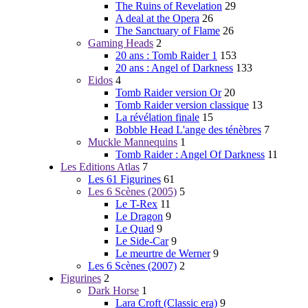
The Ruins of Revelation
29
A deal at the Opera
26
The Sanctuary of Flame
26
Gaming Heads
2
20 ans : Tomb Raider 1
153
20 ans : Angel of Darkness
133
Eidos
4
Tomb Raider version Or
20
Tomb Raider version classique
13
La révélation finale
15
Bobble Head L'ange des ténèbres
7
Muckle Mannequins
1
Tomb Raider : Angel Of Darkness
11
Les Editions Atlas
7
Les 61 Figurines
61
Les 6 Scènes (2005)
5
Le T-Rex
11
Le Dragon
9
Le Quad
9
Le Side-Car
9
Le meurtre de Werner
9
Les 6 Scènes (2007)
2
Figurines
2
Dark Horse
1
Lara Croft (Classic era)
9