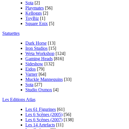
Sota
[2]
Playmates
[56]
Kelloggs
[2]
ToyBiz
[1]
Square Enix
[5]
Statuettes
Dark Horse
[13]
Iron Studios
[15]
Weta Workshop
[124]
Gaming Heads
[816]
Sideshow
[132]
Eidos
[79]
Varner
[64]
Muckle Mannequins
[33]
Sota
[27]
Studio Oxmox
[4]
Les Editions Atlas
Les 61 Figurines
[61]
Les 6 Scènes (2005)
[56]
Les 6 Scènes (2007)
[138]
Les 14 Artefacts
[11]