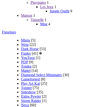
Playmates
1
Les Jeux
1
Jungle Outfit
9
Maison
1
Vaisselle
1
Mug
4
Figurines
Minix
[5]
Weta
[22]
Dark Horse
[53]
Funko
[41]
✻
YouTooz
[1]
PDP
[9]
Totaku
[2]
Mattel
[14]
Diamond Select Minimates
[30]
Gameforged
[8]
Play Art Kaï
[25]
Tonner
[75]
Sideshow
[35]
Eidos Pewter
[2]
Storm Raider
[1]
Neca
[60]