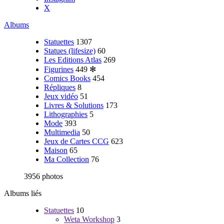
X
Albums
Statuettes
1307
Statues (lifesize)
60
Les Editions Atlas
269
Figurines
449
✻
Comics Books
454
Répliques
8
Jeux vidéo
51
Livres & Solutions
173
Lithographies
5
Mode
393
Multimedia
50
Jeux de Cartes CCG
623
Maison
65
Ma Collection
76
3956 photos
Albums liés
Statuettes
10
Weta Workshop
3