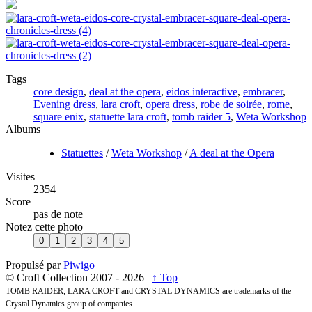
Tags
core design
,
deal at the opera
,
eidos interactive
,
embracer
,
Evening dress
,
lara croft
,
opera dress
,
robe de soirée
,
rome
,
square enix
,
statuette lara croft
,
tomb raider 5
,
Weta Workshop
Albums
Statuettes
/
Weta Workshop
/
A deal at the Opera
Visites
2354
Score
pas de note
Notez cette photo
Propulsé par
Piwigo
© Croft Collection 2007 -
2026 |
↑ Top
TOMB RAIDER, LARA CROFT and CRYSTAL DYNAMICS are trademarks of the
Crystal Dynamics group of companies.