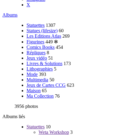
X
Albums
Statuettes
1307
Statues (lifesize)
60
Les Editions Atlas
269
Figurines
449
✻
Comics Books
454
Répliques
8
Jeux vidéo
51
Livres & Solutions
173
Lithographies
5
Mode
393
Multimedia
50
Jeux de Cartes CCG
623
Maison
65
Ma Collection
76
3956 photos
Albums liés
Statuettes
10
Weta Workshop
3