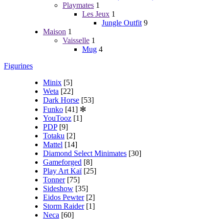
Playmates
1
Les Jeux
1
Jungle Outfit
9
Maison
1
Vaisselle
1
Mug
4
Figurines
Minix
[5]
Weta
[22]
Dark Horse
[53]
Funko
[41]
✻
YouTooz
[1]
PDP
[9]
Totaku
[2]
Mattel
[14]
Diamond Select Minimates
[30]
Gameforged
[8]
Play Art Kaï
[25]
Tonner
[75]
Sideshow
[35]
Eidos Pewter
[2]
Storm Raider
[1]
Neca
[60]