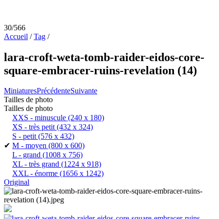
30/566
Accueil
/
Tag
/
lara-croft-weta-tomb-raider-eidos-core-
square-embracer-ruins-revelation (14)
Miniatures
Précédente
Suivante
Tailles de photo
Tailles de photo
XXS - minuscule
(240 x 180)
XS - très petit
(432 x 324)
S - petit
(576 x 432)
✔
M - moyen
(800 x 600)
L - grand
(1008 x 756)
XL - très grand
(1224 x 918)
XXL - énorme
(1656 x 1242)
Original