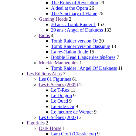
The Ruins of Revelation
29
A deal at the Opera
26
The Sanctuary of Flame
26
Gaming Heads
2
20 ans : Tomb Raider 1
153
20 ans : Angel of Darkness
133
Eidos
4
Tomb Raider version Or
20
Tomb Raider version classique
13
La révélation finale
15
Bobble Head L'ange des ténèbres
7
Muckle Mannequins
1
Tomb Raider : Angel Of Darkness
11
Les Editions Atlas
7
Les 61 Figurines
61
Les 6 Scènes (2005)
5
Le T-Rex
11
Le Dragon
9
Le Quad
9
Le Side-Car
9
Le meurtre de Werner
9
Les 6 Scènes (2007)
2
Figurines
2
Dark Horse
1
Lara Croft (Classic era)
9