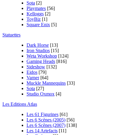
Sota
[2]
Playmates
[56]
Kelloggs
[2]
ToyBiz
[1]
Square Enix
[5]
Statuettes
Dark Horse
[13]
Iron Studios
[15]
Weta Workshop
[124]
Gaming Heads
[816]
Sideshow
[132]
Eidos
[79]
Varner
[64]
Muckle Mannequins
[33]
Sota
[27]
Studio Oxmox
[4]
Les Editions Atlas
Les 61 Figurines
[61]
Les 6 Scènes (2005)
[56]
Les 6 Scènes (2007)
[138]
Les 14 Artefacts
[11]