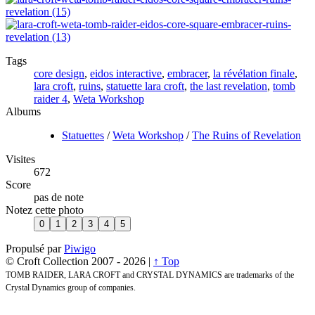
Tags
core design
,
eidos interactive
,
embracer
,
la révélation finale
,
lara croft
,
ruins
,
statuette lara croft
,
the last revelation
,
tomb
raider 4
,
Weta Workshop
Albums
Statuettes
/
Weta Workshop
/
The Ruins of Revelation
Visites
672
Score
pas de note
Notez cette photo
Propulsé par
Piwigo
© Croft Collection 2007 -
2026 |
↑ Top
TOMB RAIDER, LARA CROFT and CRYSTAL DYNAMICS are trademarks of the
Crystal Dynamics group of companies.