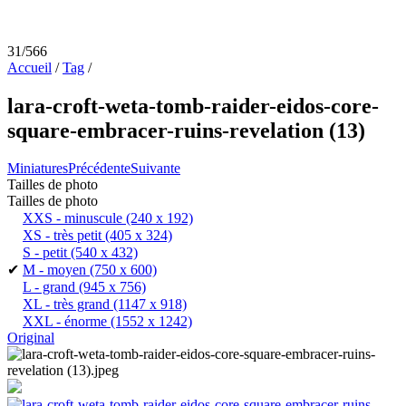
31/566
Accueil
/
Tag
/
lara-croft-weta-tomb-raider-eidos-core-
square-embracer-ruins-revelation (13)
Miniatures
Précédente
Suivante
Tailles de photo
Tailles de photo
XXS - minuscule
(240 x 192)
XS - très petit
(405 x 324)
S - petit
(540 x 432)
✔
M - moyen
(750 x 600)
L - grand
(945 x 756)
XL - très grand
(1147 x 918)
XXL - énorme
(1552 x 1242)
Original