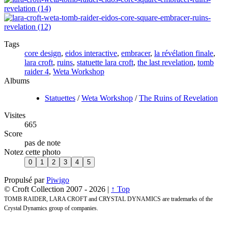
Tags
core design
,
eidos interactive
,
embracer
,
la révélation finale
,
lara croft
,
ruins
,
statuette lara croft
,
the last revelation
,
tomb
raider 4
,
Weta Workshop
Albums
Statuettes
/
Weta Workshop
/
The Ruins of Revelation
Visites
665
Score
pas de note
Notez cette photo
Propulsé par
Piwigo
© Croft Collection 2007 -
2026 |
↑ Top
TOMB RAIDER, LARA CROFT and CRYSTAL DYNAMICS are trademarks of the
Crystal Dynamics group of companies.