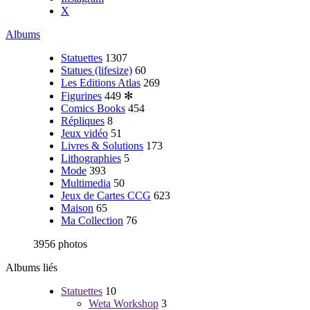
X
Albums
Statuettes
1307
Statues (lifesize)
60
Les Editions Atlas
269
Figurines
449
✻
Comics Books
454
Répliques
8
Jeux vidéo
51
Livres & Solutions
173
Lithographies
5
Mode
393
Multimedia
50
Jeux de Cartes CCG
623
Maison
65
Ma Collection
76
3956 photos
Albums liés
Statuettes
10
Weta Workshop
3