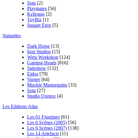
Sota
[2]
Playmates
[56]
Kelloggs
[2]
ToyBiz
[1]
Square Enix
[5]
Statuettes
Dark Horse
[13]
Iron Studios
[15]
Weta Workshop
[124]
Gaming Heads
[816]
Sideshow
[132]
Eidos
[79]
Varner
[64]
Muckle Mannequins
[33]
Sota
[27]
Studio Oxmox
[4]
Les Editions Atlas
Les 61 Figurines
[61]
Les 6 Scènes (2005)
[56]
Les 6 Scènes (2007)
[138]
Les 14 Artefacts
[11]