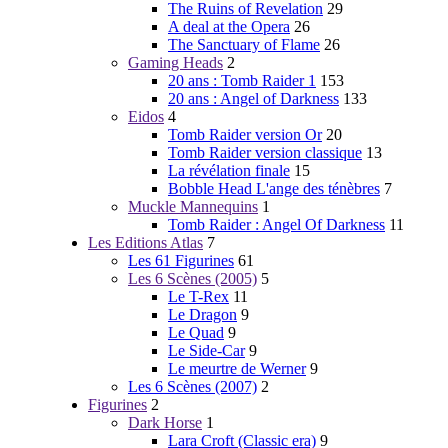
The Ruins of Revelation
29
A deal at the Opera
26
The Sanctuary of Flame
26
Gaming Heads
2
20 ans : Tomb Raider 1
153
20 ans : Angel of Darkness
133
Eidos
4
Tomb Raider version Or
20
Tomb Raider version classique
13
La révélation finale
15
Bobble Head L'ange des ténèbres
7
Muckle Mannequins
1
Tomb Raider : Angel Of Darkness
11
Les Editions Atlas
7
Les 61 Figurines
61
Les 6 Scènes (2005)
5
Le T-Rex
11
Le Dragon
9
Le Quad
9
Le Side-Car
9
Le meurtre de Werner
9
Les 6 Scènes (2007)
2
Figurines
2
Dark Horse
1
Lara Croft (Classic era)
9