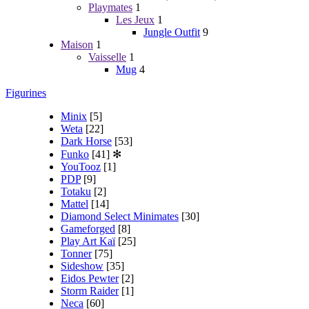
Playmates
1
Les Jeux
1
Jungle Outfit
9
Maison
1
Vaisselle
1
Mug
4
Figurines
Minix
[5]
Weta
[22]
Dark Horse
[53]
Funko
[41]
✻
YouTooz
[1]
PDP
[9]
Totaku
[2]
Mattel
[14]
Diamond Select Minimates
[30]
Gameforged
[8]
Play Art Kaï
[25]
Tonner
[75]
Sideshow
[35]
Eidos Pewter
[2]
Storm Raider
[1]
Neca
[60]