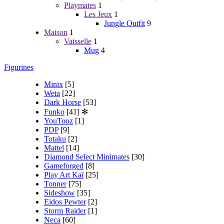
Playmates
1
Les Jeux
1
Jungle Outfit
9
Maison
1
Vaisselle
1
Mug
4
Figurines
Minix
[5]
Weta
[22]
Dark Horse
[53]
Funko
[41]
✻
YouTooz
[1]
PDP
[9]
Totaku
[2]
Mattel
[14]
Diamond Select Minimates
[30]
Gameforged
[8]
Play Art Kaï
[25]
Tonner
[75]
Sideshow
[35]
Eidos Pewter
[2]
Storm Raider
[1]
Neca
[60]