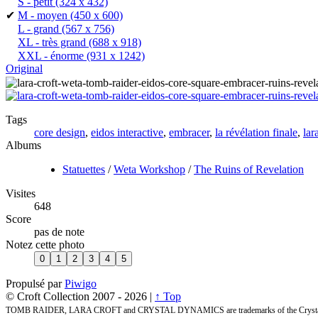
S - petit
(324 x 432)
✔
M - moyen
(450 x 600)
L - grand
(567 x 756)
XL - très grand
(688 x 918)
XXL - énorme
(931 x 1242)
Original
Tags
core design
,
eidos interactive
,
embracer
,
la révélation finale
,
lar
Albums
Statuettes
/
Weta Workshop
/
The Ruins of Revelation
Visites
648
Score
pas de note
Notez cette photo
Propulsé par
Piwigo
© Croft Collection 2007 -
2026 |
↑ Top
TOMB RAIDER, LARA CROFT and CRYSTAL DYNAMICS are trademarks of the Crystal 