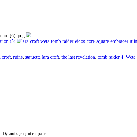
a croft
,
ruins
,
statuette lara croft
,
the last revelation
,
tomb raider 4
,
Weta
Dynamics group of companies.