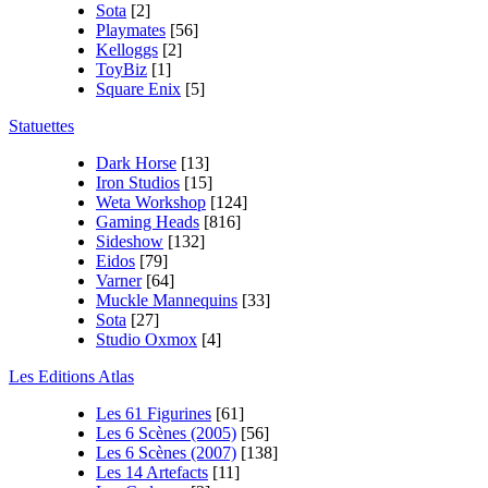
Sota
[2]
Playmates
[56]
Kelloggs
[2]
ToyBiz
[1]
Square Enix
[5]
Statuettes
Dark Horse
[13]
Iron Studios
[15]
Weta Workshop
[124]
Gaming Heads
[816]
Sideshow
[132]
Eidos
[79]
Varner
[64]
Muckle Mannequins
[33]
Sota
[27]
Studio Oxmox
[4]
Les Editions Atlas
Les 61 Figurines
[61]
Les 6 Scènes (2005)
[56]
Les 6 Scènes (2007)
[138]
Les 14 Artefacts
[11]