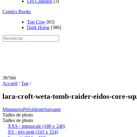
Les Cadeaux
[3]
Comics Books
Top Cow
[65]
Dark Horse
[386]
39/566
Accueil
/
Tag
/
lara-croft-weta-tomb-raider-eidos-core-sq
Miniatures
Précédente
Suivante
Tailles de photo
Tailles de photo
XXS - minuscule
(180 x 240)
XS - très petit
(243 x 324)