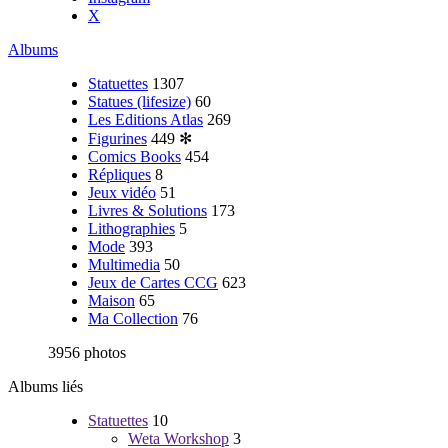
X
Albums
Statuettes
1307
Statues (lifesize)
60
Les Editions Atlas
269
Figurines
449
✻
Comics Books
454
Répliques
8
Jeux vidéo
51
Livres & Solutions
173
Lithographies
5
Mode
393
Multimedia
50
Jeux de Cartes CCG
623
Maison
65
Ma Collection
76
3956 photos
Albums liés
Statuettes
10
Weta Workshop
3