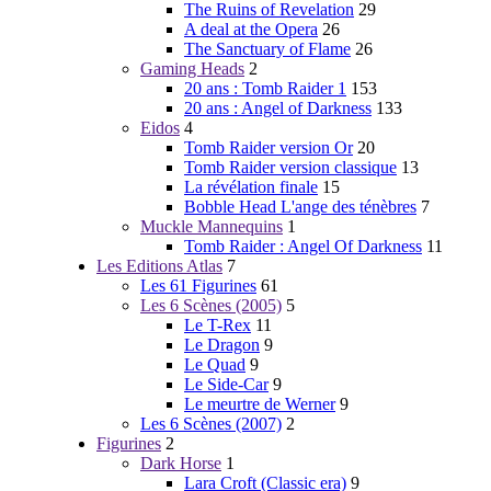
The Ruins of Revelation
29
A deal at the Opera
26
The Sanctuary of Flame
26
Gaming Heads
2
20 ans : Tomb Raider 1
153
20 ans : Angel of Darkness
133
Eidos
4
Tomb Raider version Or
20
Tomb Raider version classique
13
La révélation finale
15
Bobble Head L'ange des ténèbres
7
Muckle Mannequins
1
Tomb Raider : Angel Of Darkness
11
Les Editions Atlas
7
Les 61 Figurines
61
Les 6 Scènes (2005)
5
Le T-Rex
11
Le Dragon
9
Le Quad
9
Le Side-Car
9
Le meurtre de Werner
9
Les 6 Scènes (2007)
2
Figurines
2
Dark Horse
1
Lara Croft (Classic era)
9