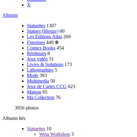
X
Albums
Statuettes
1307
Statues (lifesize)
60
Les Editions Atlas
269
Figurines
449
✻
Comics Books
454
Répliques
8
Jeux vidéo
51
Livres & Solutions
173
Lithographies
5
Mode
393
Multimedia
50
Jeux de Cartes CCG
623
Maison
65
Ma Collection
76
3956 photos
Albums liés
Statuettes
10
Weta Workshop
3