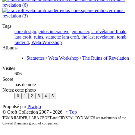
Tags
core design
,
eidos interactive
,
embracer
,
la révélation finale
,
lara croft
,
ruins
,
statuette lara croft
,
the last revelation
,
tomb
raider 4
,
Weta Workshop
Albums
Statuettes
/
Weta Workshop
/
The Ruins of Revelation
Visites
606
Score
pas de note
Notez cette photo
Propulsé par
Piwigo
© Croft Collection 2007 -
2026 |
↑ Top
TOMB RAIDER, LARA CROFT and CRYSTAL DYNAMICS are trademarks of the
Crystal Dynamics group of companies.