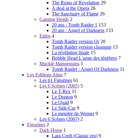
The Ruins of Revelation
29
A deal at the Opera
26
The Sanctuary of Flame
26
Gaming Heads
2
20 ans : Tomb Raider 1
153
20 ans : Angel of Darkness
133
Eidos
4
Tomb Raider version Or
20
Tomb Raider version classique
13
La révélation finale
15
Bobble Head L'ange des ténèbres
7
Muckle Mannequins
1
Tomb Raider : Angel Of Darkness
11
Les Editions Atlas
7
Les 61 Figurines
61
Les 6 Scènes (2005)
5
Le T-Rex
11
Le Dragon
9
Le Quad
9
Le Side-Car
9
Le meurtre de Werner
9
Les 6 Scènes (2007)
2
Figurines
2
Dark Horse
1
Lara Croft (Classic era)
9