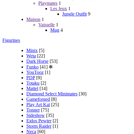
Playmates
1
Les Jeux
1
Jungle Outfit
9
Maison
1
Vaisselle
1
Mug
4
Figurines
Minix
[5]
Weta
[22]
Dark Horse
[53]
Funko
[41]
✻
YouTooz
[1]
PDP
[9]
Totaku
[2]
Mattel
[14]
Diamond Select Minimates
[30]
Gameforged
[8]
Play Art Kaï
[25]
Tonner
[75]
Sideshow
[35]
Eidos Pewter
[2]
Storm Raider
[1]
Neca
[60]