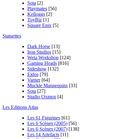
Sota
[2]
Playmates
[56]
Kelloggs
[2]
ToyBiz
[1]
Square Enix
[5]
Statuettes
Dark Horse
[13]
Iron Studios
[15]
Weta Workshop
[124]
Gaming Heads
[816]
Sideshow
[132]
Eidos
[79]
Varner
[64]
Muckle Mannequins
[33]
Sota
[27]
Studio Oxmox
[4]
Les Editions Atlas
Les 61 Figurines
[61]
Les 6 Scènes (2005)
[56]
Les 6 Scènes (2007)
[138]
Les 14 Artefacts
[11]