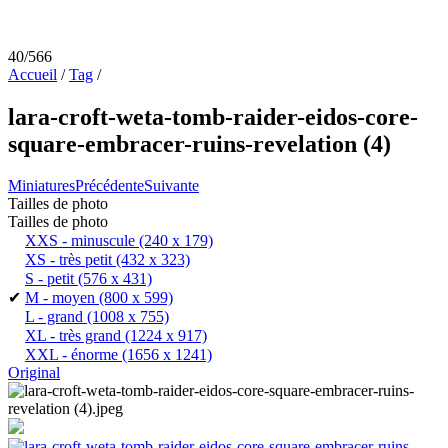
40/566
Accueil
/
Tag
/
lara-croft-weta-tomb-raider-eidos-core-
square-embracer-ruins-revelation (4)
Miniatures
Précédente
Suivante
Tailles de photo
Tailles de photo
XXS - minuscule
(240 x 179)
XS - très petit
(432 x 323)
S - petit
(576 x 431)
✔
M - moyen
(800 x 599)
L - grand
(1008 x 755)
XL - très grand
(1224 x 917)
XXL - énorme
(1656 x 1241)
Original