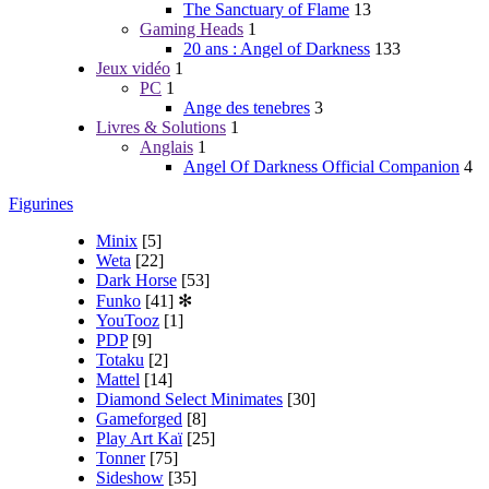
The Sanctuary of Flame
13
Gaming Heads
1
20 ans : Angel of Darkness
133
Jeux vidéo
1
PC
1
Ange des tenebres
3
Livres & Solutions
1
Anglais
1
Angel Of Darkness Official Companion
4
Figurines
Minix
[5]
Weta
[22]
Dark Horse
[53]
Funko
[41]
✻
YouTooz
[1]
PDP
[9]
Totaku
[2]
Mattel
[14]
Diamond Select Minimates
[30]
Gameforged
[8]
Play Art Kaï
[25]
Tonner
[75]
Sideshow
[35]