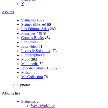
X
Albums
Statuettes
1307
Statues (lifesize)
60
Les Editions Atlas
269
Figurines
449
✻
Comics Books
454
Répliques
8
Jeux vidéo
51
Livres & Solutions
173
Lithographies
5
Mode
393
Multimedia
50
Jeux de Cartes CCG
623
Maison
65
Ma Collection
76
3956 photos
Albums liés
Statuettes
2
Weta Workshop
1