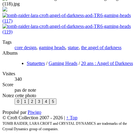
Tags
core design
,
gaming heads
,
statue
,
the angel of darkness
Albums
Statuettes
/
Gaming Heads
/
20 ans : Angel of Darkness
Visites
340
Score
pas de note
Notez cette photo
Propulsé par
Piwigo
© Croft Collection 2007 -
2026 |
↑ Top
TOMB RAIDER, LARA CROFT and CRYSTAL DYNAMICS are trademarks of the
Crystal Dynamics group of companies.