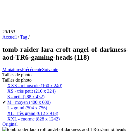
29/153
Accueil
/
Tag
/
tomb-raider-lara-croft-angel-of-darkness-
aod-TR6-gaming-heads (118)
Miniatures
Précédente
Suivante
Tailles de photo
Tailles de photo
XXS - minuscule
(160 x 240)
XS - très petit
(216 x 324)
S - petit
(288 x 432)
✔
M - moyen
(400 x 600)
L - grand
(504 x 756)
XL - très grand
(612 x 918)
XXL - énorme
(828 x 1242)
Original