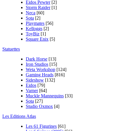
Eidos Pewter
[2]
Storm Raider
[1]
Neca
[60]
Sota
[2]
Playmates
[56]
Kelloggs
[2]
ToyBiz
[1]
Square Enix
[5]
Statuettes
Dark Horse
[13]
Iron Studios
[15]
Weta Workshop
[124]
Gaming Heads
[816]
Sideshow
[132]
Eidos
[79]
Varner
[64]
Muckle Mannequins
[33]
Sota
[27]
Studio Oxmox
[4]
Les Editions Atlas
Les 61 Figurines
[61]