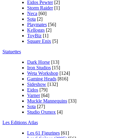
Eidos Pewter
[2]
Storm Raider
[1]
Neca
[60]
Sota
[2]
Playmates
[56]
Kelloggs
[2]
ToyBiz
[1]
Square Enix
[5]
Statuettes
Dark Horse
[13]
Iron Studios
[15]
Weta Workshop
[124]
Gaming Heads
[816]
Sideshow
[132]
Eidos
[79]
Varner
[64]
Muckle Mannequins
[33]
Sota
[27]
Studio Oxmox
[4]
Les Editions Atlas
Les 61 Figurines
[61]