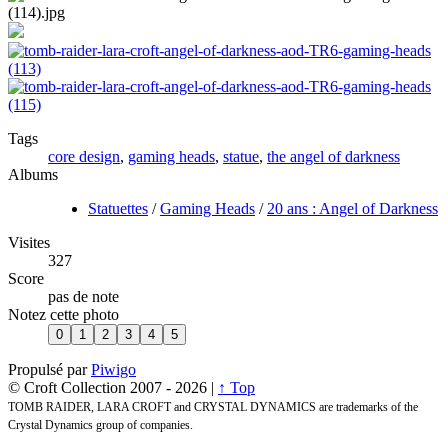
Tags
core design
,
gaming heads
,
statue
,
the angel of darkness
Albums
Statuettes
/
Gaming Heads
/
20 ans : Angel of Darkness
Visites
327
Score
pas de note
Notez cette photo
Propulsé par
Piwigo
© Croft Collection 2007 -
2026 |
↑ Top
TOMB RAIDER, LARA CROFT and CRYSTAL DYNAMICS are trademarks of the
Crystal Dynamics group of companies.