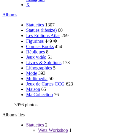
X
Albums
Statuettes
1307
Statues (lifesize)
60
Les Editions Atlas
269
Figurines
449
✻
Comics Books
454
Répliques
8
Jeux vidéo
51
Livres & Solutions
173
Lithographies
5
Mode
393
Multimedia
50
Jeux de Cartes CCG
623
Maison
65
Ma Collection
76
3956 photos
Albums liés
Statuettes
2
Weta Workshop
1