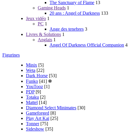
The Sanctuary of Flame
13
Gaming Heads
1
20 ans : Angel of Darkness
133
Jeux vidéo
1
PC
1
Ange des tenebres
3
Livres & Solutions
1
Anglais
1
Angel Of Darkness Official Companion
4
Figurines
Minix
[5]
Weta
[22]
Dark Horse
[53]
Funko
[41]
✻
YouTooz
[1]
PDP
[9]
Totaku
[2]
Mattel
[14]
Diamond Select Minimates
[30]
Gameforged
[8]
Play Art Kaï
[25]
Tonner
[75]
Sideshow
[35]