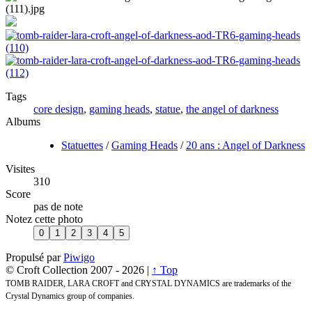
Tags
core design
,
gaming heads
,
statue
,
the angel of darkness
Albums
Statuettes
/
Gaming Heads
/
20 ans : Angel of Darkness
Visites
310
Score
pas de note
Notez cette photo
Propulsé par
Piwigo
© Croft Collection 2007 -
2026 |
↑ Top
TOMB RAIDER, LARA CROFT and CRYSTAL DYNAMICS are trademarks of the
Crystal Dynamics group of companies.