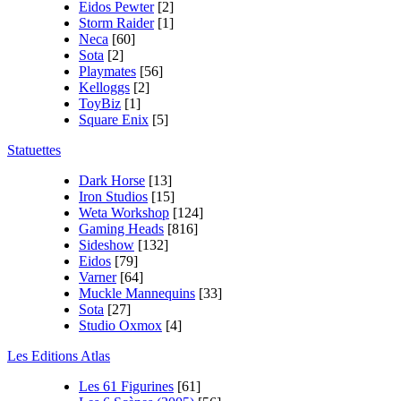
Eidos Pewter
[2]
Storm Raider
[1]
Neca
[60]
Sota
[2]
Playmates
[56]
Kelloggs
[2]
ToyBiz
[1]
Square Enix
[5]
Statuettes
Dark Horse
[13]
Iron Studios
[15]
Weta Workshop
[124]
Gaming Heads
[816]
Sideshow
[132]
Eidos
[79]
Varner
[64]
Muckle Mannequins
[33]
Sota
[27]
Studio Oxmox
[4]
Les Editions Atlas
Les 61 Figurines
[61]