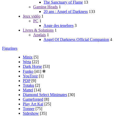
The Sanctuary of Flame
13
Gaming Heads
1
20 ans : Angel of Darkness
133
Jeux vidéo
1
PC
1
Ange des tenebres
3
Livres & Solutions
1
Anglais
1
Angel Of Darkness Official Companion
4
Figurines
Minix
[5]
Weta
[22]
Dark Horse
[53]
Funko
[41]
✻
YouTooz
[1]
PDP
[9]
Totaku
[2]
Mattel
[14]
Diamond Select Minimates
[30]
Gameforged
[8]
Play Art Kaï
[25]
Tonner
[75]
Sideshow
[35]