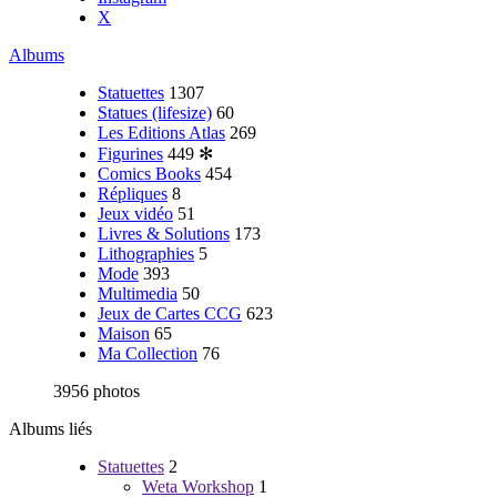
X
Albums
Statuettes
1307
Statues (lifesize)
60
Les Editions Atlas
269
Figurines
449
✻
Comics Books
454
Répliques
8
Jeux vidéo
51
Livres & Solutions
173
Lithographies
5
Mode
393
Multimedia
50
Jeux de Cartes CCG
623
Maison
65
Ma Collection
76
3956 photos
Albums liés
Statuettes
2
Weta Workshop
1