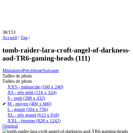
38/153
Accueil
/
Tag
/
tomb-raider-lara-croft-angel-of-darkness-
aod-TR6-gaming-heads (111)
Miniatures
Précédente
Suivante
Tailles de photo
Tailles de photo
XXS - minuscule
(160 x 240)
XS - très petit
(216 x 324)
S - petit
(288 x 432)
✔
M - moyen
(400 x 600)
L - grand
(504 x 756)
XL - très grand
(612 x 918)
XXL - énorme
(828 x 1242)
Original